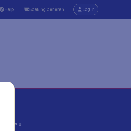
Help
Boeking beheren
Log in
ma's
ntrips
endje weg