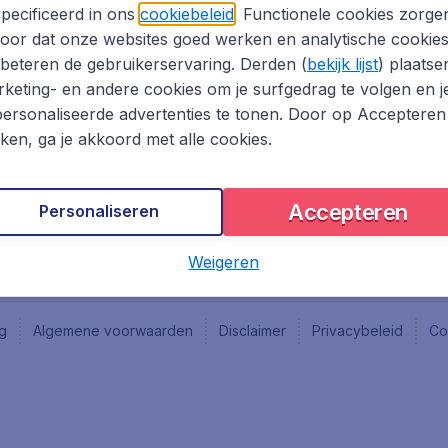
Vacatures
Fly-d
pecificeerd in ons
cookiebeleid
. Functionele cookies zorge
Reisgids
Last 
oor dat onze websites goed werken en analytische cookie
Rout
beteren de gebruikerservaring. Derden (
bekijk lijst
) plaatse
Vlieg
keting- en andere cookies om je surfgedrag te volgen en j
ersonaliseerde advertenties te tonen. Door op Accepteren
kken, ga je akkoord met alle cookies.
Accepteren
Personaliseren
Weigeren
ng
Algemene voorwaarden
Disclaimer
Privacybeleid
Co