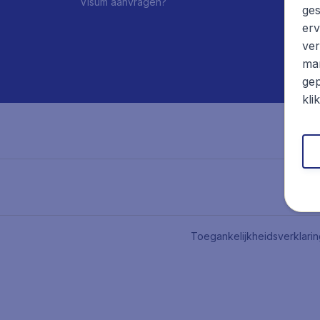
Visum aanvragen?
ges
erv
ver
mar
gep
kli
Toegankelijkheidsverklari