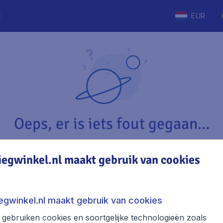
EUR
Oeps, er is iets fout gegaan...
iegwinkel.nl maakt gebruik van cookies
Vliegwinkel.nl
The
Over Vliegwinkel.nl
Stede
iegwinkel.nl maakt gebruik van cookies
Juridische informatie
Week
gebruiken cookies en soortgelijke technologieën zoals