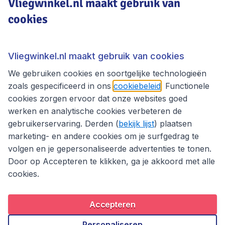
Vliegwinkel.nl maakt gebruik van
cookies
Vliegwinkel.nl
Thema's
Vliegwinkel.nl maakt gebruik van cookies
We gebruiken cookies en soortgelijke technologieën
zoals gespecificeerd in ons
cookiebeleid
. Functionele
cookies zorgen ervoor dat onze websites goed
werken en analytische cookies verbeteren de
gebruikerservaring. Derden (
bekijk lijst
) plaatsen
marketing- en andere cookies om je surfgedrag te
volgen en je gepersonaliseerde advertenties te tonen.
Door op Accepteren te klikken, ga je akkoord met alle
cookies.
Toegankelijkheidsverklaring
Algemene voorwaarden
Disclaimer
Privacybeleid
Cookies
Accepteren
Copyright © 2026
Personaliseren