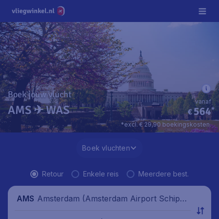
Boek jouw vlucht
vanaf
AMS ✈ WAS
564
*
€
*excl. € 29,90 boekingskosten.
Boek vluchten
Retour
Enkele reis
Meerdere best.
Amsterdam (Amsterdam Airport Schipho
AMS
l), Nederland