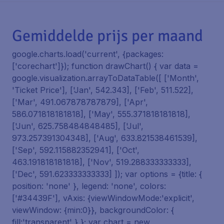
Gemiddelde prijs per maand
google.charts.load('current', {packages:
['corechart']}); function drawChart() { var data =
google.visualization.arrayToDataTable([ ['Month',
'Ticket Price'], ['Jan', 542.343], ['Feb', 511.522],
['Mar', 491.067878787879], ['Apr',
586.071818181818], ['May', 555.371818181818],
['Jun', 625.758484848485], ['Jul',
973.257391304348], ['Aug', 633.821538461539],
['Sep', 592.115882352941], ['Oct',
463.191818181818], ['Nov', 519.288333333333],
['Dec', 591.623333333333] ]); var options = {title: {
position: 'none' }, legend: 'none', colors:
['#34439F'], vAxis: {viewWindowMode:'explicit',
viewWindow: {min:0}}, backgroundColor: {
fill:'transparent' } }; var chart = new