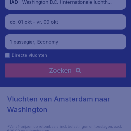
Washington D.C. (Internationale luchthav
IAD
en Washington Dulles), Verenigde Staten
do. 01 okt - vr. 09 okt
1 passagier, Economy
Directe vluchten
Zoeken
Vluchten van Amsterdam naar
Washington
*Vanaf-prijzen op retourbasis, incl. belastingen en toeslagen, excl.
€ 29,90 boekingskosten.