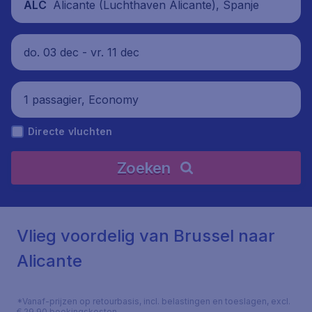
Alicante (Luchthaven Alicante), Spanje
ALC
do. 03 dec - vr. 11 dec
1 passagier, Economy
Directe vluchten
Zoeken
Vlieg voordelig van Brussel naar
Alicante
*Vanaf-prijzen op retourbasis, incl. belastingen en toeslagen, excl.
€ 29,90 boekingskosten.