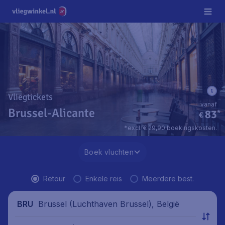
Vliegtickets
vanaf
Brussel-Alicante
83
*
€
*excl. € 29,90 boekingskosten.
Boek vluchten
Retour
Enkele reis
Meerdere best.
Brussel (Luchthaven Brussel), België
BRU