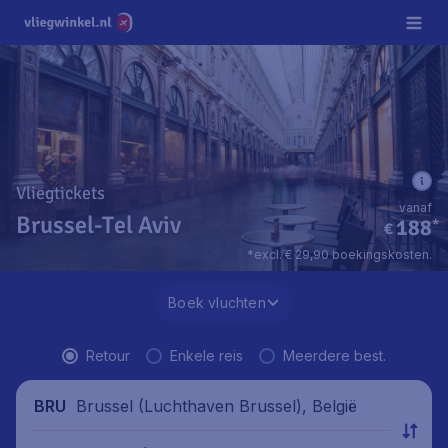
Vliegtickets
vanaf
Brussel-Tel Aviv
188
*
€
*excl. € 29,90 boekingskosten.
Boek vluchten
Retour
Enkele reis
Meerdere best.
Brussel (Luchthaven Brussel), België
BRU