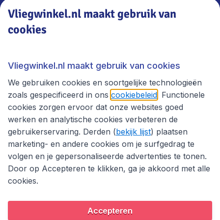
Vliegwinkel.nl maakt gebruik van
cookies
Vliegwinkel.nl
Thema's
Vliegwinkel.nl maakt gebruik van cookies
We gebruiken cookies en soortgelijke technologieën
zoals gespecificeerd in ons
cookiebeleid
. Functionele
cookies zorgen ervoor dat onze websites goed
werken en analytische cookies verbeteren de
gebruikerservaring. Derden (
bekijk lijst
) plaatsen
marketing- en andere cookies om je surfgedrag te
volgen en je gepersonaliseerde advertenties te tonen.
Door op Accepteren te klikken, ga je akkoord met alle
cookies.
Toegankelijkheidsverklaring
Algemene voorwaarden
Disclaimer
Privacybeleid
Cookies
Accepteren