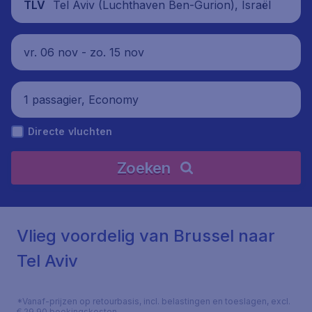
Tel Aviv (Luchthaven Ben-Gurion), Israël
TLV
vr. 06 nov - zo. 15 nov
1 passagier, Economy
Directe vluchten
Zoeken
Vlieg voordelig van Brussel naar
Tel Aviv
*Vanaf-prijzen op retourbasis, incl. belastingen en toeslagen, excl.
€ 29,90 boekingskosten.