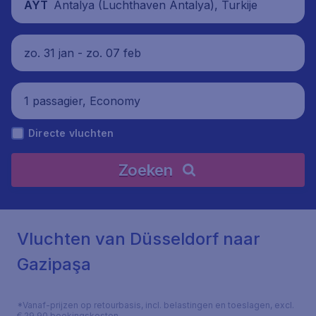
Antalya (Luchthaven Antalya), Turkije
AYT
zo. 31 jan - zo. 07 feb
1 passagier, Economy
Directe vluchten
Zoeken
Vluchten van Düsseldorf naar
Gazipaşa
*Vanaf-prijzen op retourbasis, incl. belastingen en toeslagen, excl.
€ 29,90 boekingskosten.