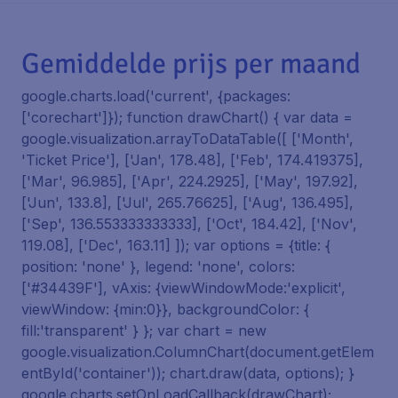
Gemiddelde prijs per maand
google.charts.load('current', {packages:
['corechart']}); function drawChart() { var data =
google.visualization.arrayToDataTable([ ['Month',
'Ticket Price'], ['Jan', 178.48], ['Feb', 174.419375],
['Mar', 96.985], ['Apr', 224.2925], ['May', 197.92],
['Jun', 133.8], ['Jul', 265.76625], ['Aug', 136.495],
['Sep', 136.553333333333], ['Oct', 184.42], ['Nov',
119.08], ['Dec', 163.11] ]); var options = {title: {
position: 'none' }, legend: 'none', colors:
['#34439F'], vAxis: {viewWindowMode:'explicit',
viewWindow: {min:0}}, backgroundColor: {
fill:'transparent' } }; var chart = new
google.visualization.ColumnChart(document.getElem
entById('container')); chart.draw(data, options); }
google.charts.setOnLoadCallback(drawChart);