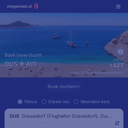
Boek jouw vlucht
vanaf
DUS ✈ AYT
127
*
€
*excl. € 29,90 boekingskosten.
Boek vluchten
Retour
Enkele reis
Meerdere best.
Düsseldorf (Flughafen Düsseldorf), Duits
DUS
land