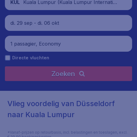
Kuala Lumpur (Kuala Lumpur Internation
KUL
al Airport), Maleisië
di. 29 sep - di. 06 okt
1 passagier, Economy
Directe vluchten
Zoeken
Vlieg voordelig van Düsseldorf
naar Kuala Lumpur
*Vanaf-prijzen op retourbasis, incl. belastingen en toeslagen, excl.
€ 29,90 boekingskosten.