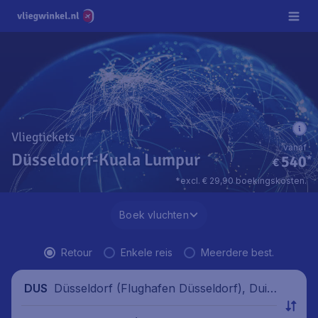
Vliegtickets
vanaf
Düsseldorf-Kuala Lumpur
540
*
€
*excl. € 29,90 boekingskosten.
Boek vluchten
Retour
Enkele reis
Meerdere best.
Düsseldorf (Flughafen Düsseldorf), Duits
DUS
land