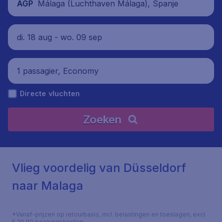
Málaga (Luchthaven Málaga), Spanje
AGP
di. 18 aug - wo. 09 sep
1 passagier, Economy
Directe vluchten
Zoeken
Vlieg voordelig van Düsseldorf
naar Malaga
*Vanaf-prijzen op retourbasis, incl. belastingen en toeslagen, excl.
€ 29,90 boekingskosten.