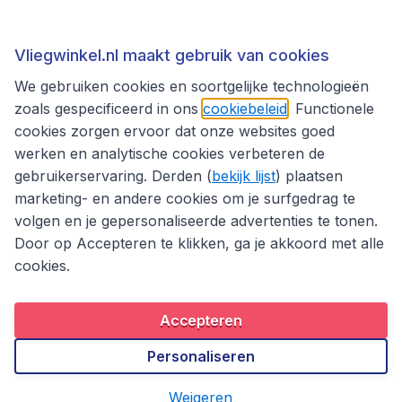
Thema's
Vliegwinkel.nl maakt gebruik van cookies
We gebruiken cookies en soortgelijke technologieën
zoals gespecificeerd in ons
cookiebeleid
. Functionele
cookies zorgen ervoor dat onze websites goed
werken en analytische cookies verbeteren de
gebruikerservaring. Derden (
bekijk lijst
) plaatsen
marketing- en andere cookies om je surfgedrag te
volgen en je gepersonaliseerde advertenties te tonen.
Door op Accepteren te klikken, ga je akkoord met alle
cookies.
Toegankelijkheidsverklaring
Algemene voorwaarden
Disclaimer
Privacybeleid
Cookies
Accepteren
Copyright © 2026
Personaliseren
Weigeren