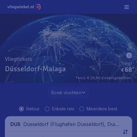
Vliegtickets
vanaf
Düsseldorf-Malaga
68
*
€
*excl. € 29,90 boekingskosten.
Boek vluchten
Retour
Enkele reis
Meerdere best.
Düsseldorf (Flughafen Düsseldorf), Duits
DUS
land