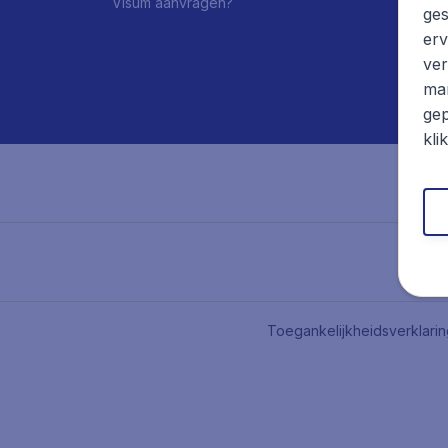
Visum aanvragen?
ges
erv
ver
mar
gep
kli
Toegankelijkheidsverklari