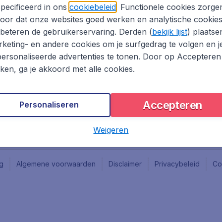
Vacatures
Fly-d
pecificeerd in ons
cookiebeleid
. Functionele cookies zorge
Reisgids
Last 
oor dat onze websites goed werken en analytische cookie
Rout
beteren de gebruikerservaring. Derden (
bekijk lijst
) plaatse
Vlieg
keting- en andere cookies om je surfgedrag te volgen en j
ersonaliseerde advertenties te tonen. Door op Accepteren
kken, ga je akkoord met alle cookies.
Accepteren
Personaliseren
Weigeren
ng
Algemene voorwaarden
Disclaimer
Privacybeleid
Co