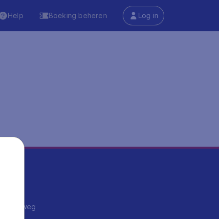
Help
Boeking beheren
Log in
ma's
ntrips
endje weg