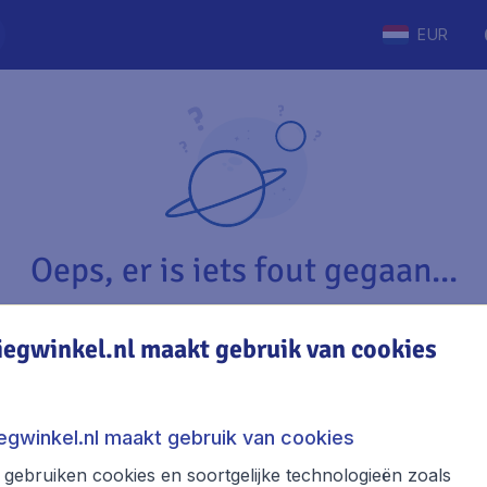
EUR
Oeps, er is iets fout gegaan...
iegwinkel.nl maakt gebruik van cookies
Vliegwinkel.nl
The
Over Vliegwinkel.nl
Stede
iegwinkel.nl maakt gebruik van cookies
Juridische informatie
Week
gebruiken cookies en soortgelijke technologieën zoals