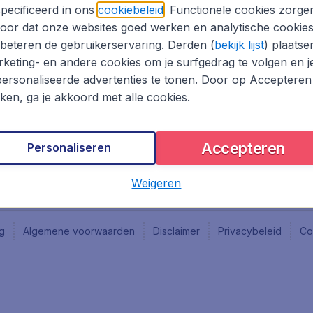
Vacatures
Fly-d
pecificeerd in ons
cookiebeleid
. Functionele cookies zorge
Reisgids
Last 
oor dat onze websites goed werken en analytische cookie
Rout
beteren de gebruikerservaring. Derden (
bekijk lijst
) plaatse
Vlieg
keting- en andere cookies om je surfgedrag te volgen en j
ersonaliseerde advertenties te tonen. Door op Accepteren
kken, ga je akkoord met alle cookies.
Accepteren
Personaliseren
Weigeren
ng
Algemene voorwaarden
Disclaimer
Privacybeleid
Co