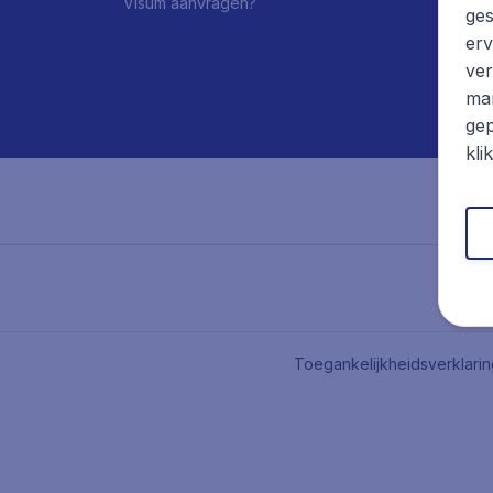
Visum aanvragen?
ges
erv
ver
mar
gep
kli
Toegankelijkheidsverklari