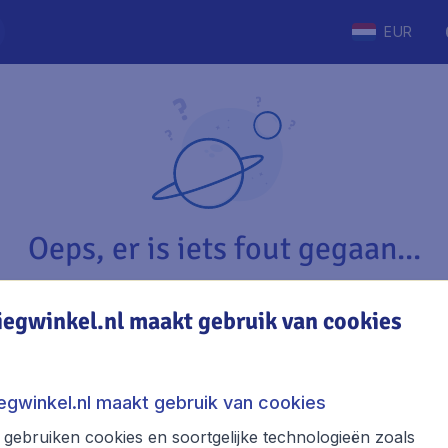
EUR
Oeps, er is iets fout gegaan...
iegwinkel.nl maakt gebruik van cookies
Vliegwinkel.nl
The
Over Vliegwinkel.nl
Stede
iegwinkel.nl maakt gebruik van cookies
Juridische informatie
Week
gebruiken cookies en soortgelijke technologieën zoals