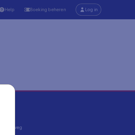
Help
Boeking beheren
Log in
ma's
ntrips
endje weg