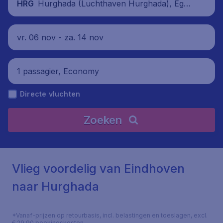
Hurghada (Luchthaven Hurghada), Egyp
HRG
te
vr. 06 nov - za. 14 nov
1 passagier, Economy
Directe vluchten
Zoeken
Vlieg voordelig van Eindhoven
naar Hurghada
*Vanaf-prijzen op retourbasis, incl. belastingen en toeslagen, excl.
€ 29,90 boekingskosten.