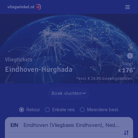
Vliegtickets
vanaf
Eindhoven-Hurghada
176
*
€
*excl. € 29,90 boekingskosten.
Boek vluchten
Retour
Enkele reis
Meerdere best.
Eindhoven (Vliegbasis Eindhoven), Neder
EIN
land