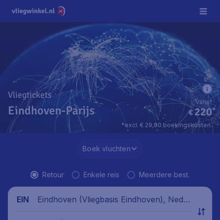
Vliegtickets
vanaf
Eindhoven-Parijs
220
*
€
*excl. € 29,90 boekingskosten.
Boek vluchten
Retour
Enkele reis
Meerdere best.
Eindhoven (Vliegbasis Eindhoven), Neder
EIN
land