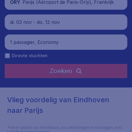
Parijs (Aéroport de Paris-Orly), Frankrijk
ORY
di. 03 nov - do. 12 nov
1 passagier, Economy
Directe vluchten
Zoeken
Vlieg voordelig van Eindhoven
naar Parijs
*Vanaf-prijzen op retourbasis, incl. belastingen en toeslagen, excl.
€ 29,90 boekingskosten.