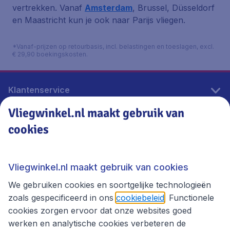
vertrekken. Vanaf
Amsterdam
, Brussel, Düsseldorf
en Maastricht kun je ook naar Parijs vliegen.
*Vanaf-prijzen op retourbasis, incl. belastingen en toeslagen, excl.
€ 29,90 boekingskosten.
Klantenservice
Vliegwinkel.nl maakt gebruik van
cookies
Vliegwinkel.nl
Thema's
Vliegwinkel.nl maakt gebruik van cookies
We gebruiken cookies en soortgelijke technologieën
zoals gespecificeerd in ons
cookiebeleid
. Functionele
cookies zorgen ervoor dat onze websites goed
werken en analytische cookies verbeteren de