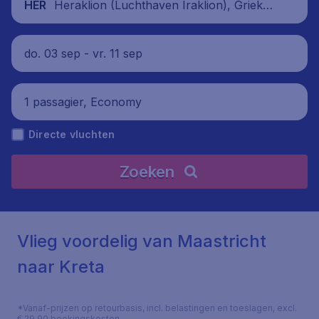
Heraklion (Luchthaven Iraklion), Grieken
HER
land
do. 03 sep - vr. 11 sep
1 passagier, Economy
Directe vluchten
Zoeken
Vlieg voordelig van Maastricht
naar Kreta
*Vanaf-prijzen op retourbasis, incl. belastingen en toeslagen, excl.
€ 29,90 boekingskosten.