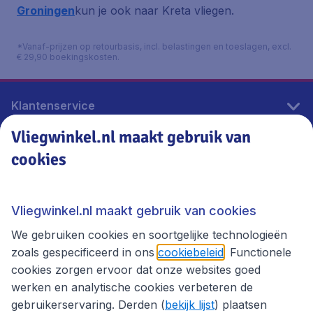
Groningen
kun je ook naar Kreta vliegen.
*Vanaf-prijzen op retourbasis, incl. belastingen en toeslagen, excl.
€ 29,90 boekingskosten.
Klantenservice
Vliegwinkel.nl maakt gebruik van
cookies
Vliegwinkel.nl
Thema's
Vliegwinkel.nl maakt gebruik van cookies
We gebruiken cookies en soortgelijke technologieën
zoals gespecificeerd in ons
cookiebeleid
. Functionele
cookies zorgen ervoor dat onze websites goed
werken en analytische cookies verbeteren de
gebruikerservaring. Derden (
bekijk lijst
) plaatsen