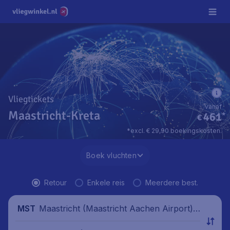
Vliegtickets
vanaf
Maastricht-Kreta
461
*
€
*excl. € 29,90 boekingskosten.
Boek vluchten
Retour
Enkele reis
Meerdere best.
Maastricht (Maastricht Aachen Airport),
MST
Nederland