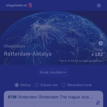
Vliegtickets
vanaf
Rotterdam-Antalya
182
*
€
*excl. € 29,90 boekingskosten.
Boek vluchten
Retour
Enkele reis
Meerdere best.
Rotterdam (Rotterdam The Hague Airpor
RTM
t), Nederland