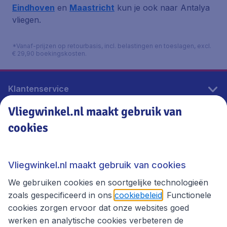
Eindhoven
en
Maastricht
kun je ook naar Antalya
vliegen.
*Vanaf-prijzen op retourbasis, incl. belastingen en toeslagen, excl.
€ 29,90 boekingskosten.
Klantenservice
Vliegwinkel.nl maakt gebruik van
cookies
Vliegwinkel.nl
Thema's
Vliegwinkel.nl maakt gebruik van cookies
We gebruiken cookies en soortgelijke technologieën
zoals gespecificeerd in ons
cookiebeleid
. Functionele
cookies zorgen ervoor dat onze websites goed
werken en analytische cookies verbeteren de