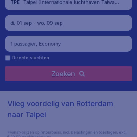
Taipei (Internationale luchthaven Taiwan
TPE
Taoyuan), China
di. 01 sep - wo. 09 sep
1 passagier, Economy
Directe vluchten
Zoeken
Vlieg voordelig van Rotterdam
naar Taipei
*Vanaf-prijzen op retourbasis, incl. belastingen en toeslagen, excl.
€ 29,90 boekingskosten.