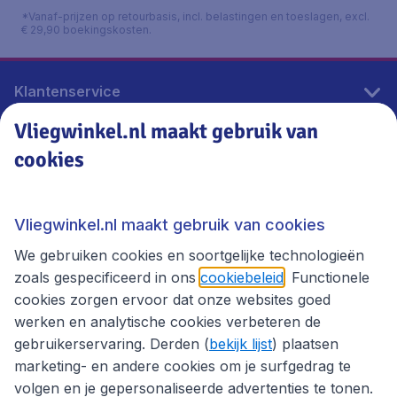
*Vanaf-prijzen op retourbasis, incl. belastingen en toeslagen, excl.
€ 29,90 boekingskosten.
Klantenservice
Vliegwinkel.nl maakt gebruik van
cookies
Vliegwinkel.nl
Thema's
Vliegwinkel.nl maakt gebruik van cookies
We gebruiken cookies en soortgelijke technologieën
zoals gespecificeerd in ons
cookiebeleid
. Functionele
cookies zorgen ervoor dat onze websites goed
werken en analytische cookies verbeteren de
gebruikerservaring. Derden (
bekijk lijst
) plaatsen
marketing- en andere cookies om je surfgedrag te
volgen en je gepersonaliseerde advertenties te tonen.