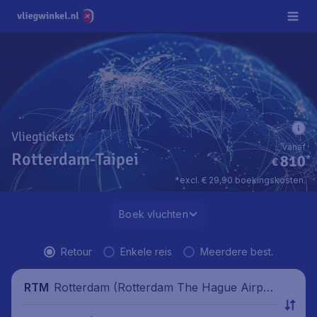
Vliegtickets
vanaf
Rotterdam-Taipei
810
*
€
*excl. € 29,90 boekingskosten.
Boek vluchten
Retour
Enkele reis
Meerdere best.
Rotterdam (Rotterdam The Hague Airpor
RTM
t), Nederland