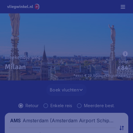
Weekendje weg
vanaf
Milaan
84
*
€
*excl. € 29,90 boekingskosten.
Boek vluchten
Retour
Enkele reis
Meerdere best.
Amsterdam (Amsterdam Airport Schipho
AMS
l), Nederland