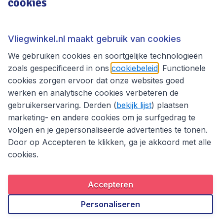
cookies
Vliegwinkel.nl
Thema's
Vliegwinkel.nl maakt gebruik van cookies
We gebruiken cookies en soortgelijke technologieën
zoals gespecificeerd in ons
cookiebeleid
. Functionele
cookies zorgen ervoor dat onze websites goed
werken en analytische cookies verbeteren de
gebruikerservaring. Derden (
bekijk lijst
) plaatsen
marketing- en andere cookies om je surfgedrag te
volgen en je gepersonaliseerde advertenties te tonen.
Door op Accepteren te klikken, ga je akkoord met alle
cookies.
Toegankelijkheidsverklaring
Algemene voorwaarden
Disclaimer
Privacybeleid
Cookies
Accepteren
Copyright © 2026
Personaliseren