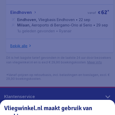
62
*
Eindhoven
€
vanaf
Eindhoven
,
Vliegbasis Eindhoven
• 22 sep
Milaan
,
Aeroporto di Bergamo-Orio al Serio
• 29 sep
1u geleden gevonden
•
Ryanair
Bekijk alle
Dit is het laagste tarief gevonden in de laatste 24 uur door bezoekers
van vliegwinkel.nl en is excl € 29,90 boekingskosten.
Meer info
*Vanaf-prijzen op retourbasis, incl. belastingen en toeslagen, excl. €
29,90 boekingskosten.
Klantenservice
Vliegwinkel.nl maakt gebruik van