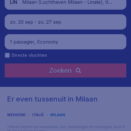
Milaan (Luchthaven Milaan - Linate), Itali
LIN
ë
zo. 20 sep - zo. 27 sep
1 passagier, Economy
Directe vluchten
Zoeken
Er even tussenuit in Milaan
WEEKEND
ITALIË
MILAAN
*Vanaf-prijzen op retourbasis, incl. belastingen en toeslagen, excl. €