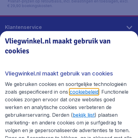
*Vanaf-prijzen op retourbasis, incl. belastingen en toeslagen, excl.
€ 29,90 boekingskosten.
Klantenservice
Vliegwinkel.nl maakt gebruik van
cookies
Vliegwinkel.nl
Thema's
Vliegwinkel.nl maakt gebruik van cookies
We gebruiken cookies en soortgelijke technologieën
zoals gespecificeerd in ons
cookiebeleid
. Functionele
cookies zorgen ervoor dat onze websites goed
werken en analytische cookies verbeteren de
gebruikerservaring. Derden (
bekijk lijst
) plaatsen
marketing- en andere cookies om je surfgedrag te
volgen en je gepersonaliseerde advertenties te tonen.