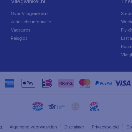
Vliegwinkel.nl
The
Over Vliegwinkel.nl
Stede
Juridische informatie
Week
Vacatures
Fly-d
Reisgids
Last 
Rout
Vlieg
ng
Algemene voorwaarden
Disclaimer
Privacybeleid
Co