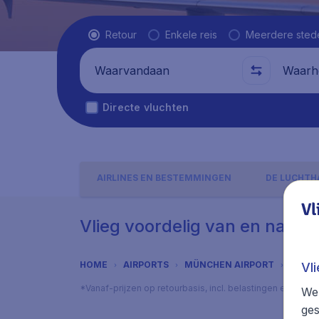
Vluchttype
Retour
Enkele reis
Meerdere sted
Waarvandaan
Waarhe
Directe vluchten
AIRLINES EN BESTEMMINGEN
DE LUCHTH
Vl
Vlieg voordelig van en naar 
HOME
AIRPORTS
MÜNCHEN AIRPORT
ADRE
Vl
*Vanaf-prijzen op retourbasis, incl. belastingen en toes
We 
ges