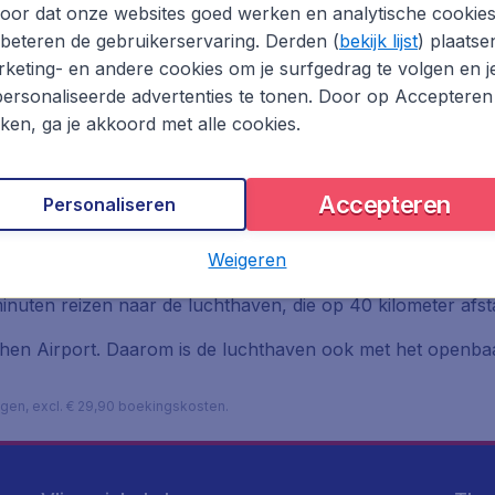
oor dat onze websites goed werken en analytische cookie
beteren de gebruikerservaring. Derden (
bekijk lijst
) plaatse
keting- en andere cookies om je surfgedrag te volgen en j
ersonaliseerde advertenties te tonen. Door op Accepteren
kken, ga je akkoord met alle cookies.
Accepteren
Personaliseren
rport
Weigeren
elweg A92. Vanaf München kun je via de A9 en de A92 reiz
uten reizen naar de luchthaven, die op 40 kilometer afstan
nchen Airport. Daarom is de luchthaven ook met het openba
lagen, excl. € 29,90 boekingskosten.