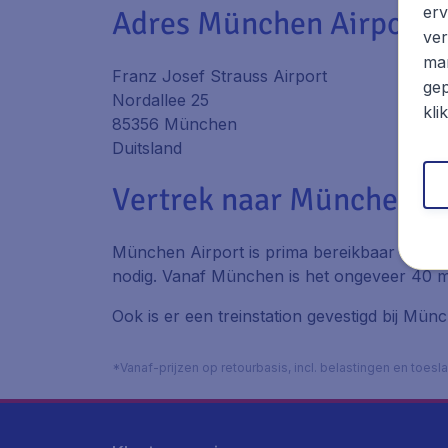
erv
Adres München Airport
ver
mar
Franz Josef Strauss Airport
gep
Nordallee 25
kli
85356 München
Duitsland
Vertrek naar München Ai
München Airport is prima bereikbaar via sn
nodig. Vanaf München is het ongeveer 40 min
Ook is er een treinstation gevestigd bij Mü
*Vanaf-prijzen op retourbasis, incl. belastingen en toes