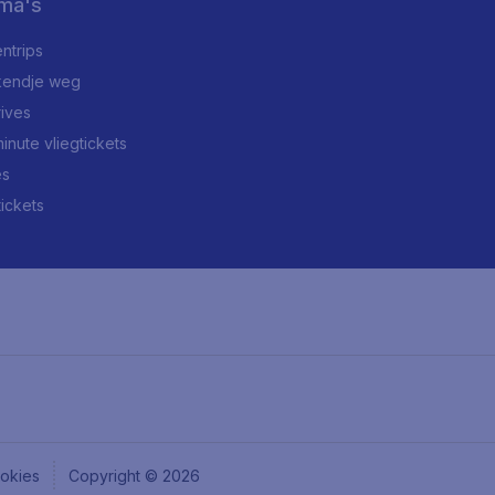
ma's
ntrips
endje weg
rives
minute vliegtickets
es
tickets
okies
Copyright © 2026