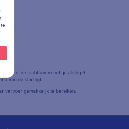
s
n
e
 te
en. Voor de luchthaven heb je afslag 6
d van de stad ligt.
ar vervoer gemakkelijk te bereiken.