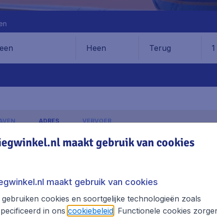
en
Heen
Terug
1
en
AVEN
ADRES
VERVOER
iegwinkel.nl maakt gebruik van cookies
München Airport
S
iegwinkel.nl maakt gebruik van cookies
lagen, excl. € 29,90 boekingskosten.
gebruiken cookies en soortgelijke technologieën zoals
pecificeerd in ons
cookiebeleid
. Functionele cookies zorge