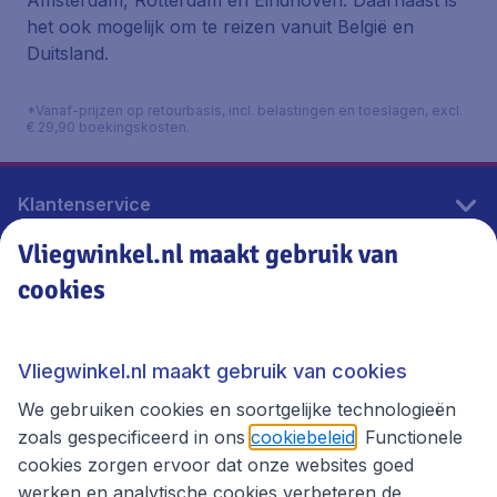
Amsterdam, Rotterdam en Eindhoven. Daarnaast is
het ook mogelijk om te reizen vanuit België en
Duitsland.
*Vanaf-prijzen op retourbasis, incl. belastingen en toeslagen, excl.
€ 29,90 boekingskosten.
Klantenservice
Vliegwinkel.nl maakt gebruik van
cookies
Vliegwinkel.nl
Thema's
Vliegwinkel.nl maakt gebruik van cookies
We gebruiken cookies en soortgelijke technologieën
zoals gespecificeerd in ons
cookiebeleid
. Functionele
cookies zorgen ervoor dat onze websites goed
werken en analytische cookies verbeteren de