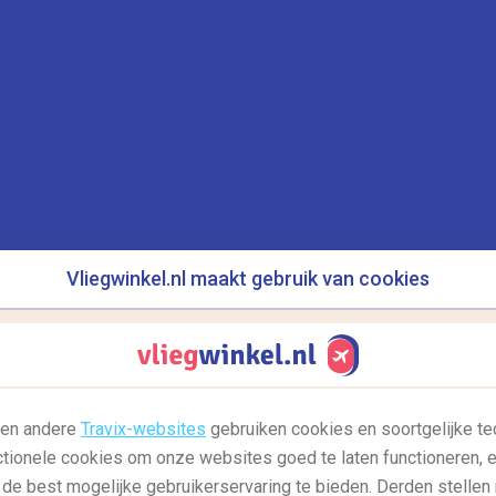
budgethotels op topbestemmingen
E
l
Je kent het wel je hebt een goede deal
gevonden voor vliegtickets naar jouw
H
favoriete bestemming. Vervolgens...
Lees
R
meer
w
Vliegwinkel.nl maakt gebruik van cookies
27/12/2017
2
l en andere
Travix-websites
gebruiken cookies en soortgelijke te
ctionele cookies om onze websites goed te laten functioneren, e
 de best mogelijke gebruikerservaring te bieden. Derden stellen