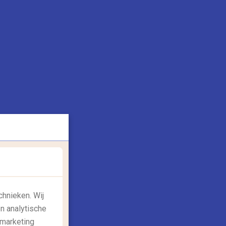
xpeditie Robinson: Exotische
ocaties die jij kunt bezoeken
et zeventiende seizoen van Expeditie
obinson is spannender dan ooit. Droom jij
eg bij de prachtige...
Lees meer
3/10/2017
chnieken. Wij
n analytische
 marketing