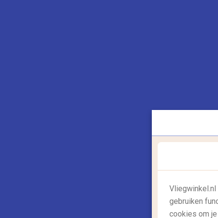
De 5 leukste stranden in en rond
Barcelona
Barcelona heeft naast haar vele
bezienswaardigheden, zoals de Sagrada
Familia, Parc Gell en de huizen...
Lees
meer
26/07/2018
Vliegwinkel.n
gebruiken fun
cookies om je