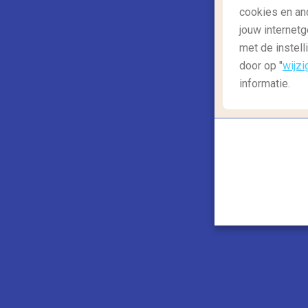
,
,
Reisgids: bestemmingen
Reisgids: europa
cookies en an
Reisgids: afrika
jouw internetg
7 Nieuwe UNESCO werelderfgoed
met de instell
plaatsen
door op "
wijzi
informatie.
Plaatsen met een uitzonderlijke natuur-
en/of cultuurwaarde maken kans om terec
te komen op de beroemde UNESCO...
Lee
meer