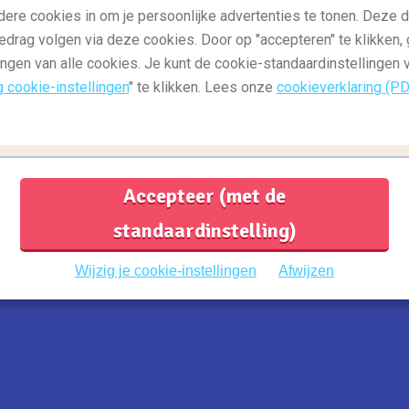
,
,
Reisgids: bestemmingen
Reisgids: europa
R
dere cookies in om je persoonlijke advertenties te tonen. Deze 
,
Reisgids: noord-amerika
Reisgids: afrika
R
edrag volgen via deze cookies. Door op "accepteren" te klikken, 
R
Deze stedentrips worden populair in
ingen van alle cookies. Je kunt de cookie-standaardinstellingen
2018
D
g cookie-instellingen
" te klikken. Lees onze
cookieverklaring (P
v
2018 wordt het jaar van de stedentrip! We
ht
hebben de meest populaire steden voor
D
s
komend jaar voor je op een rijtje
D
gezet.
Lees meer
w
Accepteer (met de
d
standaardinstelling)
Wijzig je cookie-instellingen
Afwijzen
1
...
29
30
31
...
35
Previous
Next