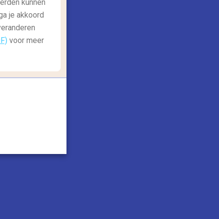
derden kunnen
en weekendje Londen: 7 gratis
ga je akkoord
ingen om te doen
 veranderen
en weekendje hoeft niet duur te zijn. De
DF)
voor meer
luchten zijn over het algemeen goedkoop
n hoewel je voor...
Lees meer
etaal veilig met: