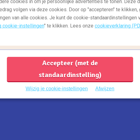
,
,
dere cookies in om je persoonlijke advertenties te tonen. Deze 
bestemmingen
Reisgids: europa
Reisgids: zuid-
E
,
edrag volgen via deze cookies. Door op "accepteren" te klikken, 
amerika
Reisgids: noord-amerika
d
ingen van alle cookies. Je kunt de cookie-standaardinstellingen
Lekker makkelijk: 9 bestemmingen
E
g cookie-instellingen
" te klikken. Lees onze
cookieverklaring (P
met een rechtstreekse vlucht van
v
KLM
e
n?
t
Een overstap in je vlucht maakt het vaak
goedkoper, maar brengt ook een hoop
Accepteer (met de
gedoe met zich mee. Liever...
Lees meer
standaardinstelling)
1
...
30
31
32
...
35
Previous
Next
Wijzig je cookie-instellingen
Afwijzen
oten bij:
B