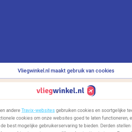
Het beste van de Spaanse Costa’s
I
De stranden langs de Spaanse kust zijn
V
populair onder toeristen uit verschillende
l
landen. Dit is niet...
Lees meer
e
Vliegwinkel.nl maakt gebruik van cookies
09/03/2017
0
l en andere
Travix-websites
gebruiken cookies en soortgelijke te
ctionele cookies om onze websites goed te laten functioneren, e
,
,
 de best mogelijke gebruikerservaring te bieden. Derden stellen
Reisgids: afrika
Reisgids: azië
Reisgids:
R