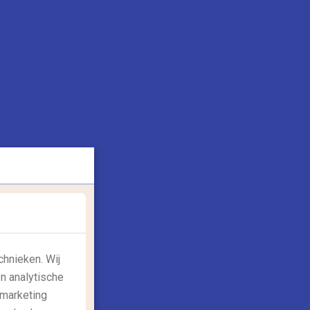
n luxe naar de VS met Iberia
anaf augustus kun je vanaf Madrid in alle
uxe naar bestemmingen in Noord, Midden
n Zuid Amerika vliegen. In de...
Lees meer
7/03/2017
chnieken. Wij
n analytische
,
 marketing
eisgids: bestemmingen
Reisgids: europa