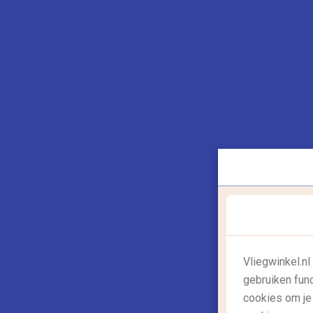
Top 10 bezienswaardigheden die je
gezien moet hebben
Er is zoveel te zien in de wereld dat het
soms moeilijk kiezen is waar je moet
beginnen. Maar er zijn...
Lees meer
15/03/2017
Vliegwinkel.n
gebruiken fun
,
,
cookies om je
Reisgids: azië
Reisgids: bestemmingen