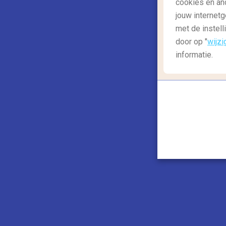
,
cookies en an
Reisgids: europa
Reisgids: noord-amerika
jouw internetg
Cruise away! Vanuit deze
met de instell
bestemmingen begin je de leukste
door op "
wijzi
cruisereizen
informatie.
Ben jij verzot op megagrote cruiseschepe
Vanuit Amsterdam en Rotterdam kun je me
veel cruisereizen...
Lees meer
Vliegwinkel.nl is aangesl