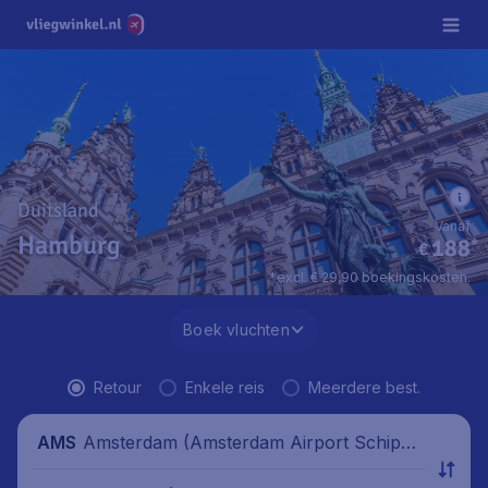
Duitsland
Vanaf
Hamburg
188
*
€
*excl. € 29,90 boekingskosten.
Boek vluchten
Retour
Enkele reis
Meerdere best.
Amsterdam (Amsterdam Airport Schipho
AMS
l), Nederland