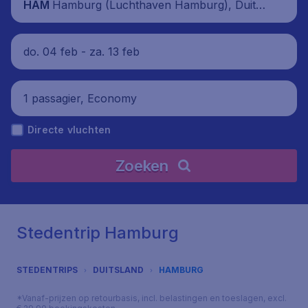
Hamburg (Luchthaven Hamburg), Duitsl
HAM
and
do. 04 feb - za. 13 feb
1 passagier, Economy
Directe vluchten
Zoeken
Stedentrip Hamburg
STEDENTRIPS
DUITSLAND
HAMBURG
*Vanaf-prijzen op retourbasis, incl. belastingen en toeslagen, excl.