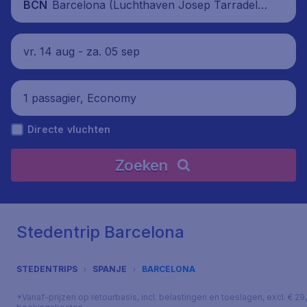
Barcelona (Luchthaven Josep Tarradella
BCN
s Barcelona-El Prat), Spanje
vr. 14 aug - za. 05 sep
1 passagier, Economy
Directe vluchten
Zoeken
Stedentrip Barcelona
STEDENTRIPS
SPANJE
BARCELONA
*Vanaf-prijzen op retourbasis, incl. belastingen en toeslagen, excl. € 29