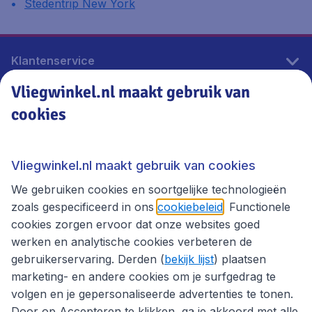
Stedentrip New York
Klantenservice
Vliegwinkel.nl maakt gebruik van
cookies
Vliegwinkel.nl
Thema's
Vliegwinkel.nl maakt gebruik van cookies
We gebruiken cookies en soortgelijke technologieën
zoals gespecificeerd in ons
cookiebeleid
. Functionele
cookies zorgen ervoor dat onze websites goed
werken en analytische cookies verbeteren de
gebruikerservaring. Derden (
bekijk lijst
) plaatsen
marketing- en andere cookies om je surfgedrag te
volgen en je gepersonaliseerde advertenties te tonen.
Door op Accepteren te klikken, ga je akkoord met alle