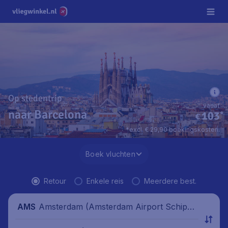
Op stedentrip
vanaf
naar Barcelona
103
*
€
*excl. € 29,90 boekingskosten.
Boek vluchten
Retour
Enkele reis
Meerdere best.
Amsterdam (Amsterdam Airport Schipho
AMS
l), Nederland