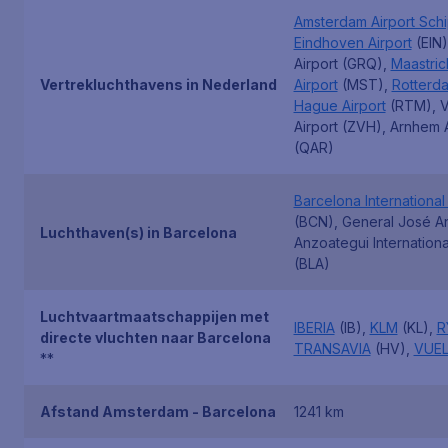
Amsterdam Airport Schi
Eindhoven Airport
(EIN)
Airport (GRQ),
Maastric
Vertrekluchthavens in Nederland
Airport
(MST),
Rotterd
Hague Airport
(RTM), 
Airport (ZVH), Arnhem A
(QAR)
Barcelona International 
(BCN), General José A
Luchthaven(s) in Barcelona
Anzoategui Internationa
(BLA)
Luchtvaartmaatschappijen met
IBERIA
(IB),
KLM
(KL),
R
directe vluchten naar Barcelona
TRANSAVIA
(HV),
VUEL
**
Afstand Amsterdam - Barcelona
1241 km