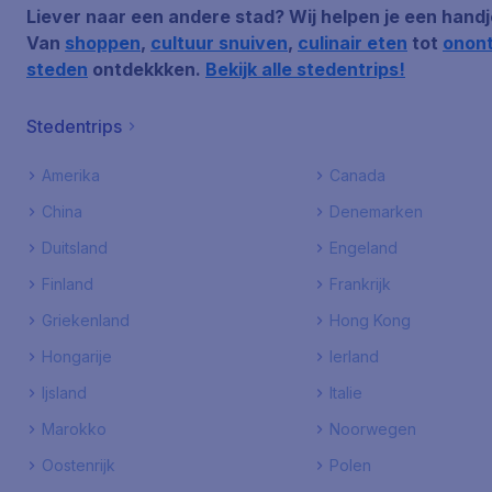
Liever naar een andere stad? Wij helpen je een hand
Van
shoppen
,
cultuur snuiven
,
culinair eten
tot
onon
steden
ontdekkken.
Bekijk alle stedentrips!
Stedentrips
Amerika
Canada
China
Denemarken
Duitsland
Engeland
Finland
Frankrijk
Griekenland
Hong Kong
Hongarije
Ierland
Ijsland
Italie
Marokko
Noorwegen
Oostenrijk
Polen