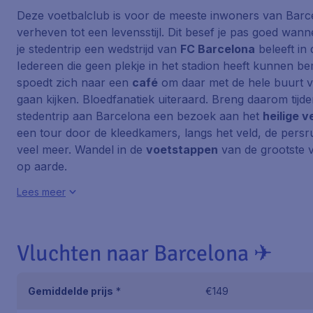
Deze voetbalclub is voor de meeste inwoners van Barce
verheven tot een levensstijl. Dit besef je pas goed wanne
je stedentrip een wedstrijd van
FC Barcelona
beleeft in 
Iedereen die geen plekje in het stadion heeft kunnen b
spoedt zich naar een
café
om daar met de hele buurt v
gaan kijken. Bloedfanatiek uiteraard. Breng daarom tijde
stedentrip aan Barcelona een bezoek aan het
heilige v
een tour door de kleedkamers, langs het veld, de persr
veel meer. Wandel in de
voetstappen
van de grootste v
op aarde.
Lees meer
Vluchten naar Barcelona ✈
Gemiddelde prijs
*
€149