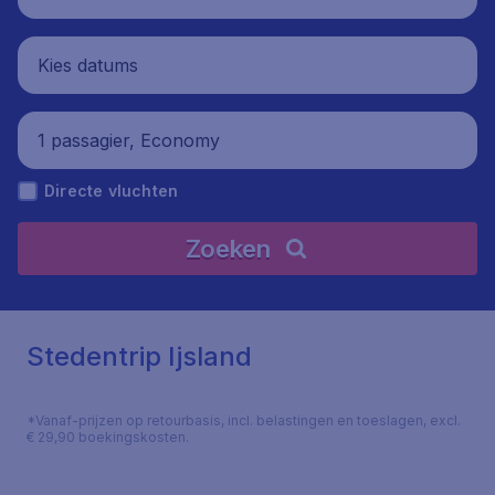
Kies datums
1 passagier, Economy
Directe vluchten
Zoeken
Stedentrip Ijsland
*Vanaf-prijzen op retourbasis, incl. belastingen en toeslagen, excl.
€ 29,90 boekingskosten.