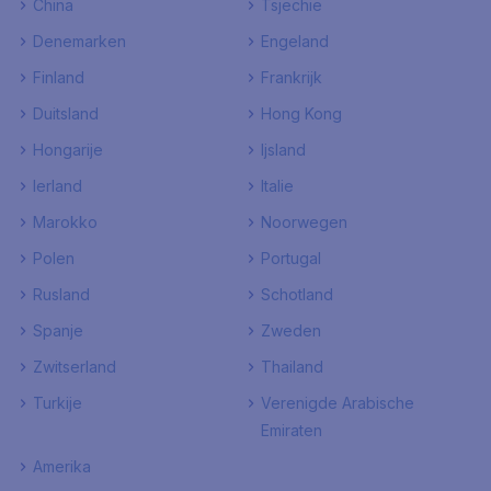
China
Tsjechie
Denemarken
Engeland
Finland
Frankrijk
Duitsland
Hong Kong
Hongarije
Ijsland
Ierland
Italie
Marokko
Noorwegen
Polen
Portugal
Rusland
Schotland
Spanje
Zweden
Zwitserland
Thailand
Turkije
Verenigde Arabische
Emiraten
Amerika