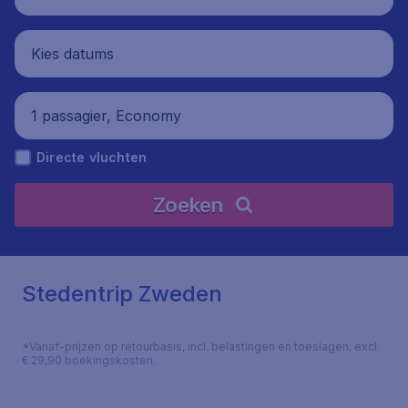
Kies datums
1 passagier, Economy
Directe vluchten
Zoeken
Stedentrip Zweden
*Vanaf-prijzen op retourbasis, incl. belastingen en toeslagen, excl.
€ 29,90 boekingskosten.