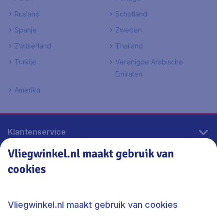
Rusland
Schotland
Spanje
Zweden
Zwitserland
Thailand
Turkije
Verenigde Arabische
Emiraten
Amerika
Klantenservice
Vliegwinkel.nl maakt gebruik van
cookies
Vliegwinkel.nl
Thema's
Vliegwinkel.nl maakt gebruik van cookies