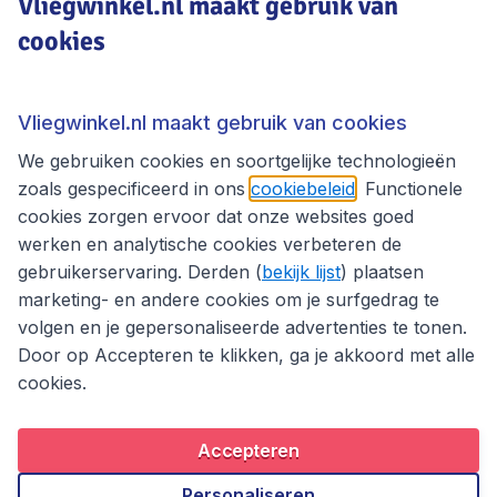
Vliegwinkel.nl maakt gebruik van
cookies
Vliegwinkel.nl
Thema's
Vliegwinkel.nl maakt gebruik van cookies
We gebruiken cookies en soortgelijke technologieën
zoals gespecificeerd in ons
cookiebeleid
. Functionele
cookies zorgen ervoor dat onze websites goed
werken en analytische cookies verbeteren de
gebruikerservaring. Derden (
bekijk lijst
) plaatsen
marketing- en andere cookies om je surfgedrag te
volgen en je gepersonaliseerde advertenties te tonen.
Door op Accepteren te klikken, ga je akkoord met alle
cookies.
Toegankelijkheidsverklaring
Algemene voorwaarden
Disclaimer
Privacybeleid
Cookies
Accepteren
Copyright © 2026
Personaliseren