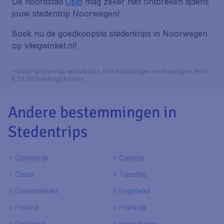
De hoofdstad
Oslo
mag zeker niet ontbreken tijdens
jouw stedentrip Noorwegen!
Boek nu de goedkoopste stedentrips in Noorwegen
op vliegwinkel.nl!
*Vanaf-prijzen op retourbasis, incl. belastingen en toeslagen, excl.
€ 29,90 boekingskosten.
Andere bestemmingen in
Stedentrips
Oostenrijk
Canada
China
Tsjechie
Denemarken
Engeland
Finland
Frankrijk
Duitsland
Hong Kong