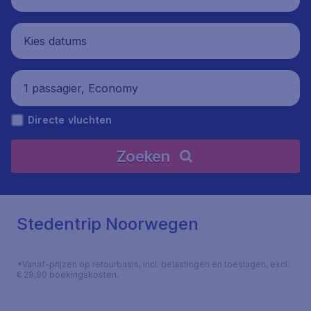
Kies datums
1 passagier, Economy
Directe vluchten
Zoeken
Stedentrip Noorwegen
*Vanaf-prijzen op retourbasis, incl. belastingen en toeslagen, excl.
€ 29,90 boekingskosten.