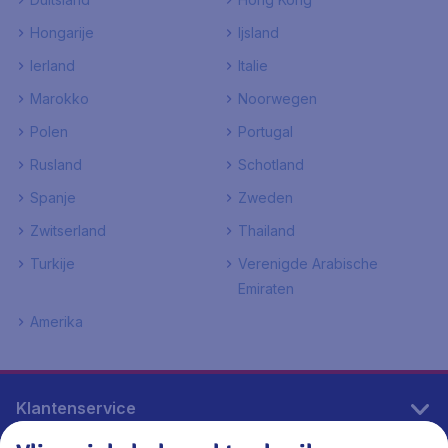
Hongarije
Ijsland
Ierland
Italie
Marokko
Noorwegen
Polen
Portugal
Rusland
Schotland
Spanje
Zweden
Zwitserland
Thailand
Turkije
Verenigde Arabische
Emiraten
Amerika
Klantenservice