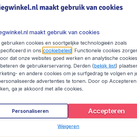
iegwinkel.nl maakt gebruik van cookies
l bekende grote steden, ieder met zijn eigen kenmerkende 
raz. Van daaruit rijd je noordwaarts naar Seattle langs een
ur van Hollywood en Beverly Hills. Maar ook
Las Vegas
hee
iegwinkel.nl maakt gebruik van cookies
 van hieruit ook goed doorreizen naar de omringende Natio
gebruiken cookies en soortgelijke technologieën zoals
uitstekende start voor een bezoek aan de majestueze Rock
pecificeerd in ons
cookiebeleid
. Functionele cookies zorge
Amerika, hier vindt je het hele jaar door festivals en prog
oor dat onze websites goed werken en analytische cookie
 een uitstekende bestemming voor liefhebbers van jazzmuzie
beteren de gebruikerservaring. Derden (
bekijk lijst
) plaatse
keting- en andere cookies om je surfgedrag te volgen en j
voor de indrukwekkende skyline en ontdek de vele uiteenl
ersonaliseerde advertenties te tonen. Door op Accepteren
e moerassen van de Everglades.
kken, ga je akkoord met alle cookies.
 Amerika bevat nog vele andere steden die zich bijzonder go
e doen maar de afstanden zijn groot dus het reizen kost veel 
Accepteren
Personaliseren
ka op vliegwinkel.nl!
Weigeren
lagen, excl. € 29,90 boekingskosten.