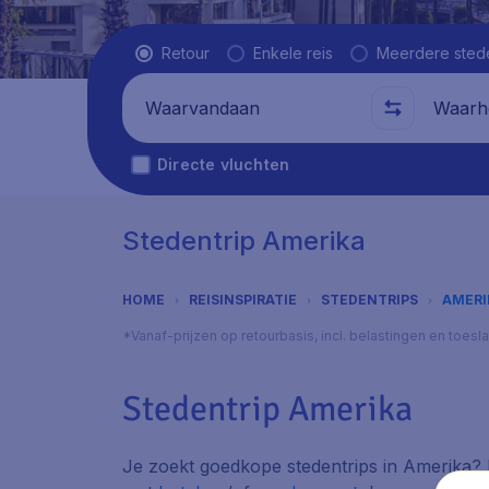
Vluchttype
Retour
Enkele reis
Meerdere sted
Waarvandaan
Waarhe
Directe vluchten
Stedentrip Amerika
HOME
REISINSPIRATIE
STEDENTRIPS
AMERI
*Vanaf-prijzen op retourbasis, incl. belastingen en toes
Stedentrip Amerika
Je zoekt goedkope stedentrips in Amerika? Bij