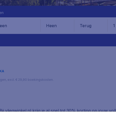
en
Heen
Terug
1
en
KA
lagen, excl. € 29,90 boekingskosten.
 vliegwinkel.nl krijg je al snel tot 30% korting op jouw voll