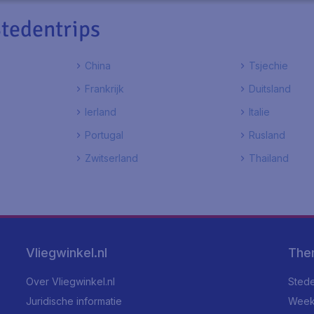
tedentrips
China
Tsjechie
Frankrijk
Duitsland
Ierland
Italie
Portugal
Rusland
Zwitserland
Thailand
Vliegwinkel.nl
The
Over Vliegwinkel.nl
Stede
Juridische informatie
Week