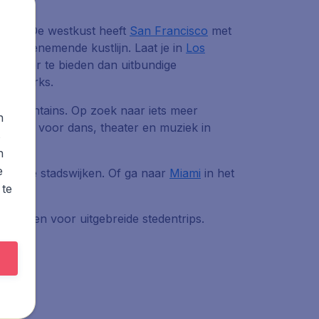
sfeer. De westkust heeft
San Francisco
met
 adembenemende kustlijn. Laat je in
Los
ft meer te bieden dan uitbundige
nal Parks.
y Mountains. Op zoek naar iets meer
n
ramma´s voor dans, theater en muziek in
s
k.
n
e
opende stadswijken. Of ga naar
Miami
in het
 te
ed lenen voor uitgebreide stedentrips.
tijd.