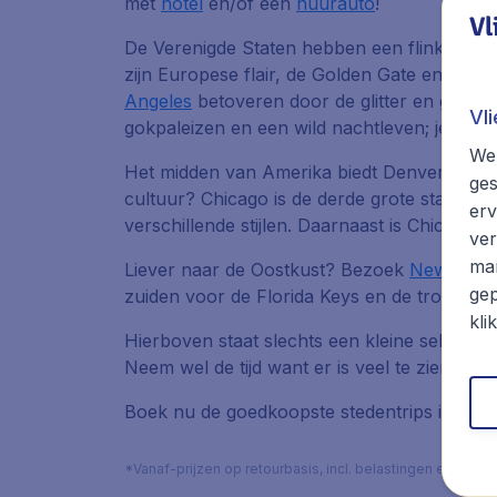
met
hotel
en/of een
huurauto
!
Vl
De Verenigde Staten hebben een flink aanta
zijn Europese flair, de Golden Gate en Alcat
Angeles
betoveren door de glitter en glamo
Vl
gokpaleizen en een wild nachtleven; je kunt
We 
Het midden van Amerika biedt Denver, een 
ges
cultuur? Chicago is de derde grote stad van 
erv
verschillende stijlen. Daarnaast is Chicago
ver
mar
Liever naar de Oostkust? Bezoek
New York
gep
zuiden voor de Florida Keys en de tropisch
kli
Hierboven staat slechts een kleine selectie;
Neem wel de tijd want er is veel te zien en t
Boek nu de goedkoopste stedentrips in Ameri
*Vanaf-prijzen op retourbasis, incl. belastingen en toes