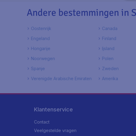
Andere bestemmingen in S
Oostenrijk
Canada
Engeland
Finland
Hongarije
Ijsland
Noorwegen
Polen
Spanje
Zweden
Verenigde Arabische Emiraten
Amerika
Klantenservice
Contact
Veelgestelde vragen