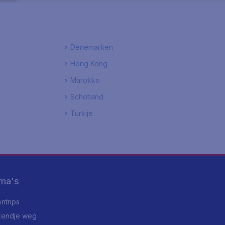
Denemarken
Hong Kong
Marokko
Schotland
Turkije
ma's
ntrips
endje weg