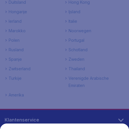
Duitsland
Hong Kong
Hongarije
Ijsland
Ierland
Italie
Marokko
Noorwegen
Polen
Portugal
Rusland
Schotland
Spanje
Zweden
Zwitserland
Thailand
Turkije
Verenigde Arabische
Emiraten
Amerika
Klantenservice