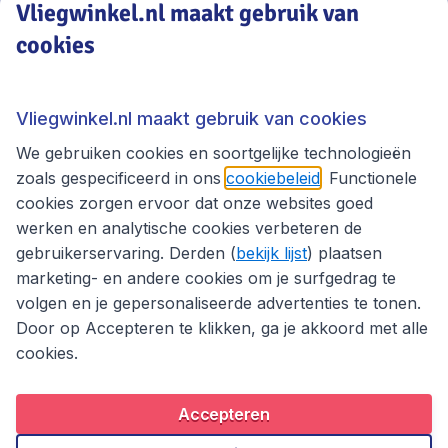
Vliegwinkel.nl maakt gebruik van
cookies
Vliegwinkel.nl
Thema's
Vliegwinkel.nl maakt gebruik van cookies
We gebruiken cookies en soortgelijke technologieën
zoals gespecificeerd in ons
cookiebeleid
. Functionele
cookies zorgen ervoor dat onze websites goed
werken en analytische cookies verbeteren de
gebruikerservaring. Derden (
bekijk lijst
) plaatsen
marketing- en andere cookies om je surfgedrag te
volgen en je gepersonaliseerde advertenties te tonen.
Door op Accepteren te klikken, ga je akkoord met alle
cookies.
Toegankelijkheidsverklaring
Algemene voorwaarden
Disclaimer
Privacybeleid
Cookies
Accepteren
Copyright © 2026