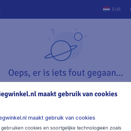
EUR
Oeps, er is iets fout gegaan...
iegwinkel.nl maakt gebruik van cookies
Vliegwinkel.nl
The
Over Vliegwinkel.nl
Stede
iegwinkel.nl maakt gebruik van cookies
Juridische informatie
Week
gebruiken cookies en soortgelijke technologieën zoals