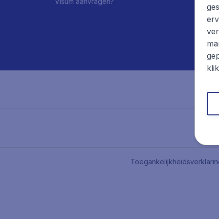
Visum aanvragen?
ges
erv
ver
mar
gep
kli
Toegankelijkheidsverklari