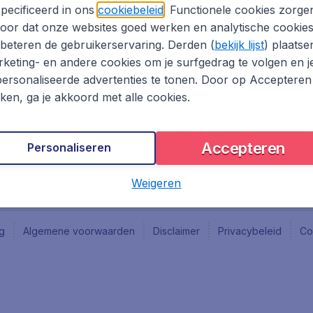
Vacatures
Fly-d
pecificeerd in ons
cookiebeleid
. Functionele cookies zorge
Reisgids
Last 
oor dat onze websites goed werken en analytische cookie
Rout
beteren de gebruikerservaring. Derden (
bekijk lijst
) plaatse
Vlieg
keting- en andere cookies om je surfgedrag te volgen en j
ersonaliseerde advertenties te tonen. Door op Accepteren
kken, ga je akkoord met alle cookies.
Accepteren
Personaliseren
Weigeren
ng
Algemene voorwaarden
Disclaimer
Privacybeleid
Co