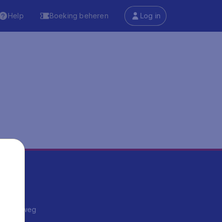
Help
Boeking beheren
Log in
ma's
ntrips
endje weg