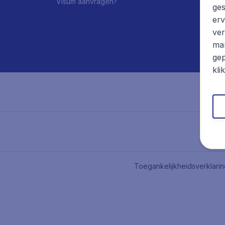
Visum aanvragen?
ges
erv
ver
mar
gep
kli
Toegankelijkheidsverklari