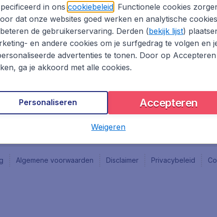
Vacatures
Fly-d
pecificeerd in ons
cookiebeleid
. Functionele cookies zorge
Reisgids
Last 
oor dat onze websites goed werken en analytische cookie
Rout
beteren de gebruikerservaring. Derden (
bekijk lijst
) plaatse
Vlieg
keting- en andere cookies om je surfgedrag te volgen en j
ersonaliseerde advertenties te tonen. Door op Accepteren
kken, ga je akkoord met alle cookies.
Accepteren
Personaliseren
Weigeren
ng
Algemene voorwaarden
Disclaimer
Privacybeleid
Co