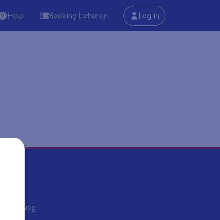
Help
Boeking beheren
Log in
ma's
ntrips
endje weg