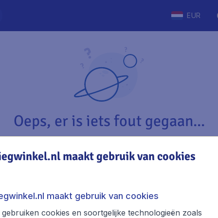
EUR
Oeps, er is iets fout gegaan...
iegwinkel.nl maakt gebruik van cookies
Vliegwinkel.nl
The
Over Vliegwinkel.nl
Stede
iegwinkel.nl maakt gebruik van cookies
Juridische informatie
Week
gebruiken cookies en soortgelijke technologieën zoals