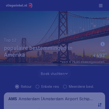
Top 12
populaire bestemmingen in
van
Amerika
492
*
€
*excl. € 29,90 boekingskosten.
Boek vluchten
Retour
Enkele reis
Meerdere best.
Amsterdam (Amsterdam Airport Schipho
AMS
l), Nederland