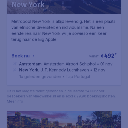
New York
Metropool New York is altijd levendig. Het is een plaats
van etnische diversiteit en individualisme. Na een
eerste reis naar New York wil je sowieso een keer
terug naar de Big Apple.
492
*
Boek nu
€
vanaf
Amsterdam
,
Amsterdam Airport Schiphol
• 01 nov
New York
,
J. F. Kennedy Luchthaven
• 12 nov
1u geleden gevonden
•
Tap Portugal
Dit is het laagste tarief gevonden in de laatste 24 uur door
bezoekers van vliegwinkel.nl en is excl € 29,90 boekingskosten.
Meer info