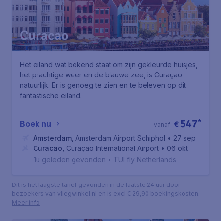
Curacao
Het eiland wat bekend staat om zijn gekleurde huisjes,
het prachtige weer en de blauwe zee, is Curaçao
natuurlijk. Er is genoeg te zien en te beleven op dit
fantastische eiland.
547
*
Boek nu
€
vanaf
Amsterdam
,
Amsterdam Airport Schiphol
• 27 sep
Curacao
,
Curaçao International Airport
• 06 okt
1u geleden gevonden
•
TUI fly Netherlands
Dit is het laagste tarief gevonden in de laatste 24 uur door
bezoekers van vliegwinkel.nl en is excl € 29,90 boekingskosten.
Meer info