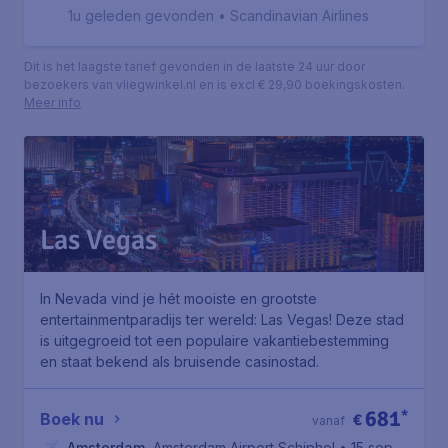
Angeles
,
Internationale luchthaven van Los Angeles
1u geleden gevonden
•
Scandinavian Airlines
Dit is het laagste tarief gevonden in de laatste 24 uur door
bezoekers van vliegwinkel.nl en is excl € 29,90 boekingskosten.
Meer info
Las Vegas
In Nevada vind je hét mooiste en grootste
entertainmentparadijs ter wereld: Las Vegas! Deze stad
is uitgegroeid tot een populaire vakantiebestemming
en staat bekend als bruisende casinostad.
681
*
Boek nu
€
vanaf
Amsterdam
,
Amsterdam Airport Schiphol
• 15 sep