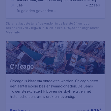
Las
• 22 sep
Vegas
,
Harry Reid International Airport
1u geleden gevonden
•
Dit is het laagste tarief gevonden in de laatste 24 uur door
bezoekers van vliegwinkel.nl en is excl € 29,90 boekingskosten.
Meer info
Chicago
Chicago is klaar om ontdekt te worden. Chicago heeft
een aantal mooie bezienswaardigheden. De Sears
Tower steekt letterlijk boven de skyline uit en het
historische centrum is druk en levendig.
524
*
Boek nu