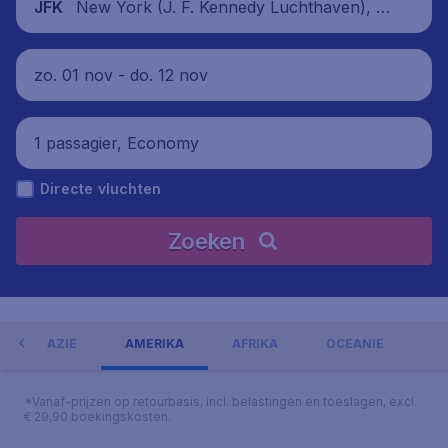
New York (J. F. Kennedy Luchthaven), V
JFK
erenigde Staten
zo. 01 nov - do. 12 nov
1 passagier, Economy
Directe vluchten
Zoeken
AZIË
AMERIKA
AFRIKA
OCEANIË
*Vanaf-prijzen op retourbasis, incl. belastingen en toeslagen, excl.
€ 29,90 boekingskosten.