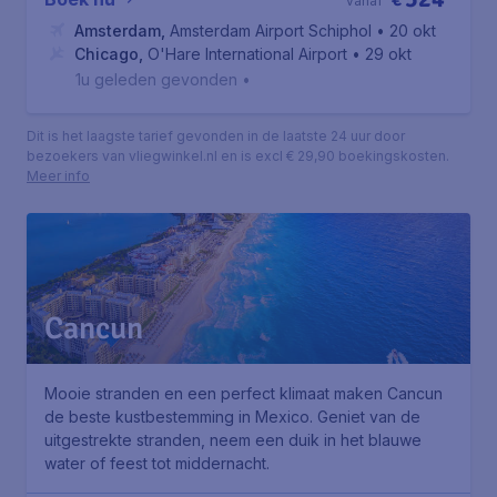
€
vanaf
Amsterdam
,
Amsterdam Airport Schiphol
• 20 okt
Chicago
,
O'Hare International Airport
• 29 okt
1u geleden gevonden
•
Dit is het laagste tarief gevonden in de laatste 24 uur door
bezoekers van vliegwinkel.nl en is excl € 29,90 boekingskosten.
Meer info
Cancun
Mooie stranden en een perfect klimaat maken Cancun
de beste kustbestemming in Mexico. Geniet van de
uitgestrekte stranden, neem een duik in het blauwe
water of feest tot middernacht.