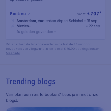
707
*
Boek nu
€
vanaf
Amsterdam
,
Amsterdam Airport Schiphol
• 15 sep
Mexico-
• 22 sep
Stad
,
Internationale luchthaven van Mexico-Stad
1u geleden gevonden
•
Dit is het laagste tarief gevonden in de laatste 24 uur door
bezoekers van vliegwinkel.nl en is excl € 29,90 boekingskosten.
Meer info
Trending blogs
Van plan een reis te boeken? Lees je in met onze
blogs!
.