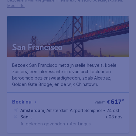
bezoekers van vliegwinkel.nl en is excl € 29,90 boekingskosten.
Meer info
San Francisco
Bezoek San Francisco met zijn steile heuvels, koele
zomers, een interessante mix van architectuur en
beroemde bezienswaardigheden, zoals Alcatraz,
Golden Gate Bridge, en de wijk Chinatown.
617
*
Boek nu
€
vanaf
Amsterdam
,
Amsterdam Airport Schiphol
• 24 okt
San
• 03 nov
Francisco
,
Internationale luchthaven van San Francisco
1u geleden gevonden
•
Aer Lingus