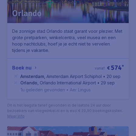
Orlando
De zonnige stad Orlando staat garant voor plezier. Met
grote pretparken, winkelcentra, veel musea en een
hoop nachtclubs, hoef je je echt niet te vervelen
tijdens je vakantie.
574
*
Boek nu
€
vanaf
Amsterdam
,
Amsterdam Airport Schiphol
• 20 sep
Orlando
,
Orlando International Airport
• 29 sep
1u geleden gevonden
•
Aer Lingus
Dit is het laagste tarief gevonden in de laatste 24 uur door
bezoekers van vliegwinkel.nl en is excl € 29,90 boekingskosten.
Meer info