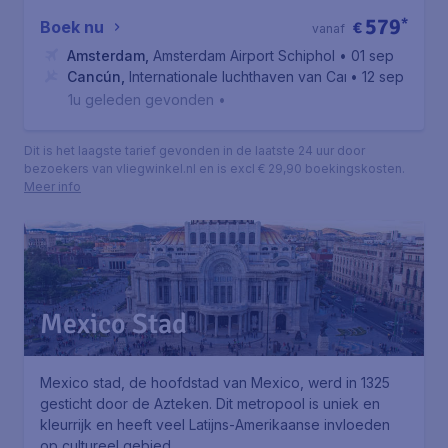
579
*
Boek nu
€
vanaf
Amsterdam
,
Amsterdam Airport Schiphol
• 01 sep
Cancún
,
Internationale luchthaven van Cancún
• 12 sep
1u geleden gevonden
•
Dit is het laagste tarief gevonden in de laatste 24 uur door
bezoekers van vliegwinkel.nl en is excl € 29,90 boekingskosten.
Meer info
Mexico Stad
Mexico stad, de hoofdstad van Mexico, werd in 1325
gesticht door de Azteken. Dit metropool is uniek en
kleurrijk en heeft veel Latijns-Amerikaanse invloeden
op cultureel gebied.