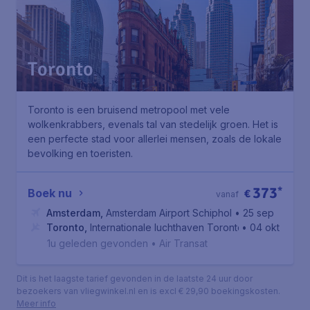
Toronto
Toronto is een bruisend metropool met vele
wolkenkrabbers, evenals tal van stedelijk groen. Het is
een perfecte stad voor allerlei mensen, zoals de lokale
bevolking en toeristen.
373
*
Boek nu
€
vanaf
Amsterdam
,
Amsterdam Airport Schiphol
• 25 sep
Toronto
,
Internationale luchthaven Toronto Pearson
• 04 okt
1u geleden gevonden
•
Air Transat
Dit is het laagste tarief gevonden in de laatste 24 uur door
bezoekers van vliegwinkel.nl en is excl € 29,90 boekingskosten.
Meer info