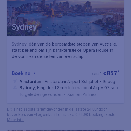
Sydney
Sydney, één van de beroemdste steden van Australië,
staat bekend om zijn karakteristieke Opera House in
de vorm van de zeilen van een schip.
857
*
Boek nu
€
vanaf
Amsterdam
,
Amsterdam Airport Schiphol
• 16 aug
Sydney
,
Kingsford Smith International Airport
• 07 sep
1u geleden gevonden
•
Xiamen Airlines
Dit is het laagste tarief gevonden in de laatste 24 uur door
bezoekers van vliegwinkel.nl en is excl € 29,90 boekingskosten.
Meer info