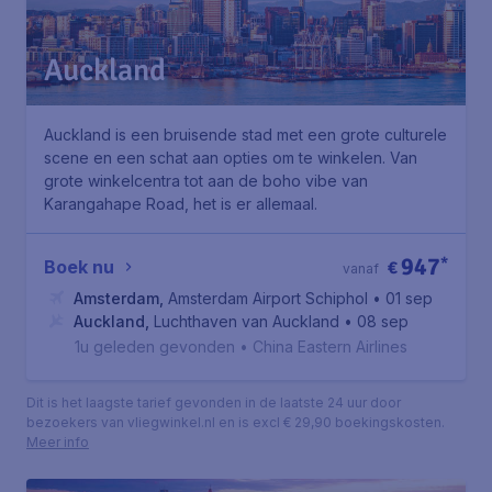
Auckland
Auckland is een bruisende stad met een grote culturele
scene en een schat aan opties om te winkelen. Van
grote winkelcentra tot aan de boho vibe van
Karangahape Road, het is er allemaal.
947
*
Boek nu
€
vanaf
Amsterdam
,
Amsterdam Airport Schiphol
• 01 sep
Auckland
,
Luchthaven van Auckland
• 08 sep
1u geleden gevonden
•
China Eastern Airlines
Dit is het laagste tarief gevonden in de laatste 24 uur door
bezoekers van vliegwinkel.nl en is excl € 29,90 boekingskosten.
Meer info