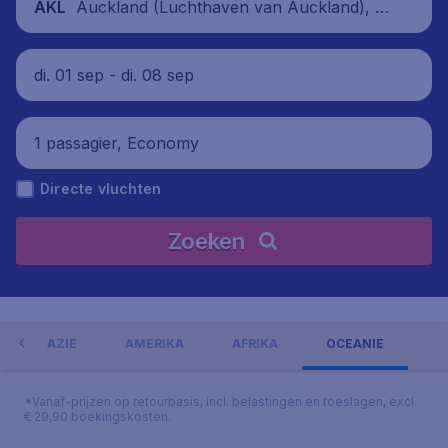
Auckland (Luchthaven van Auckland), N
AKL
ieuw-Zeeland
di. 01 sep - di. 08 sep
1 passagier, Economy
Directe vluchten
Zoeken
AZIË
AMERIKA
AFRIKA
OCEANIË
*Vanaf-prijzen op retourbasis, incl. belastingen en toeslagen, excl.
€ 29,90 boekingskosten.