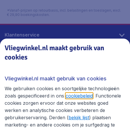
*Vanaf-prijzen op retourbasis, incl. belastingen en toeslagen, excl.
€ 29,90 boekingskosten.
Klantenservice
Vliegwinkel.nl maakt gebruik van
cookies
Vliegwinkel.nl
Thema's
Vliegwinkel.nl maakt gebruik van cookies
We gebruiken cookies en soortgelijke technologieën
zoals gespecificeerd in ons
cookiebeleid
. Functionele
cookies zorgen ervoor dat onze websites goed
werken en analytische cookies verbeteren de
gebruikerservaring. Derden (
bekijk lijst
) plaatsen
marketing- en andere cookies om je surfgedrag te