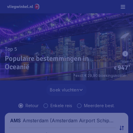
Top 5
Populaire bestemmingen in
van
Oceanië
947
*
€
*excl. € 29,90 boekingskosten.
Boek vluchten
Retour
Enkele reis
Meerdere best.
Amsterdam (Amsterdam Airport Schipho
AMS
l), Nederland