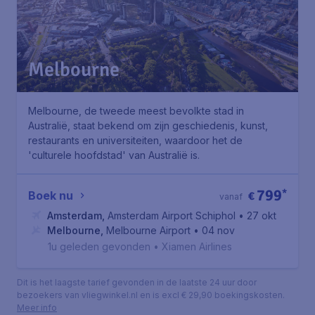
Melbourne
Melbourne, de tweede meest bevolkte stad in
Australië, staat bekend om zijn geschiedenis, kunst,
restaurants en universiteiten, waardoor het de
'culturele hoofdstad' van Australië is.
799
*
Boek nu
€
vanaf
Amsterdam
,
Amsterdam Airport Schiphol
• 27 okt
Melbourne
,
Melbourne Airport
• 04 nov
1u geleden gevonden
•
Xiamen Airlines
Dit is het laagste tarief gevonden in de laatste 24 uur door
bezoekers van vliegwinkel.nl en is excl € 29,90 boekingskosten.
Meer info