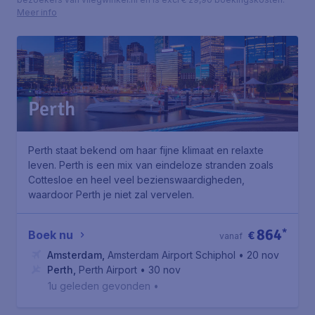
Meer info
Perth
Perth staat bekend om haar fijne klimaat en relaxte
leven. Perth is een mix van eindeloze stranden zoals
Cottesloe en heel veel bezienswaardigheden,
waardoor Perth je niet zal vervelen.
864
*
Boek nu
€
vanaf
Amsterdam
,
Amsterdam Airport Schiphol
• 20 nov
Perth
,
Perth Airport
• 30 nov
1u geleden gevonden
•