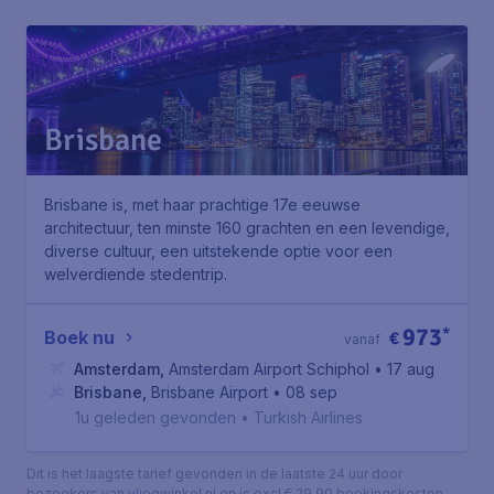
Brisbane
Brisbane is, met haar prachtige 17e eeuwse
architectuur, ten minste 160 grachten en een levendige,
diverse cultuur, een uitstekende optie voor een
welverdiende stedentrip.
973
*
Boek nu
€
vanaf
Amsterdam
,
Amsterdam Airport Schiphol
• 17 aug
Brisbane
,
Brisbane Airport
• 08 sep
1u geleden gevonden
•
Turkish Airlines
Dit is het laagste tarief gevonden in de laatste 24 uur door
bezoekers van vliegwinkel.nl en is excl € 29,90 boekingskosten.