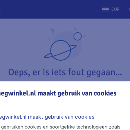
EUR
Oeps, er is iets fout gegaan...
iegwinkel.nl maakt gebruik van cookies
Vliegwinkel.nl
The
Over Vliegwinkel.nl
Stede
iegwinkel.nl maakt gebruik van cookies
Juridische informatie
Week
gebruiken cookies en soortgelijke technologieën zoals