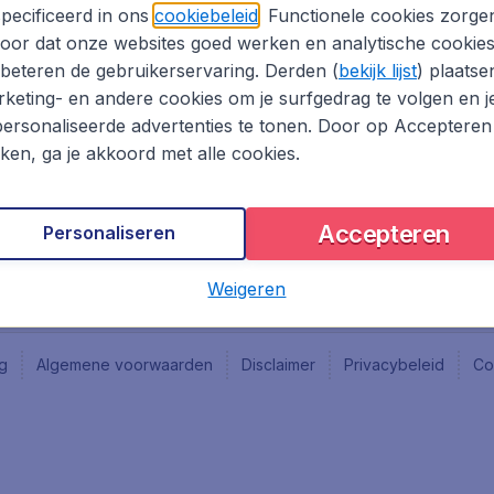
Vacatures
Fly-d
pecificeerd in ons
cookiebeleid
. Functionele cookies zorge
Reisgids
Last 
oor dat onze websites goed werken en analytische cookie
Rout
beteren de gebruikerservaring. Derden (
bekijk lijst
) plaatse
Vlieg
keting- en andere cookies om je surfgedrag te volgen en j
ersonaliseerde advertenties te tonen. Door op Accepteren
kken, ga je akkoord met alle cookies.
Accepteren
Personaliseren
Weigeren
ng
Algemene voorwaarden
Disclaimer
Privacybeleid
Co