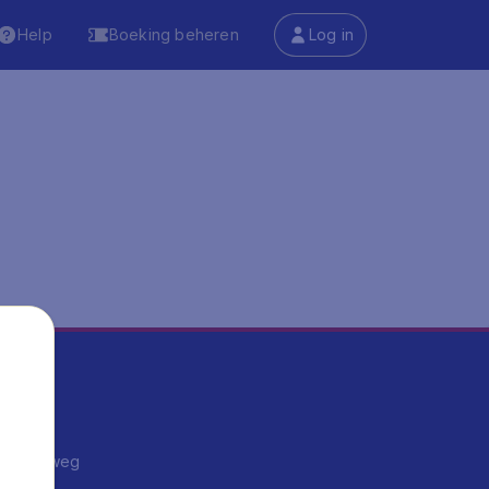
Help
Boeking beheren
Log in
ma's
ntrips
endje weg