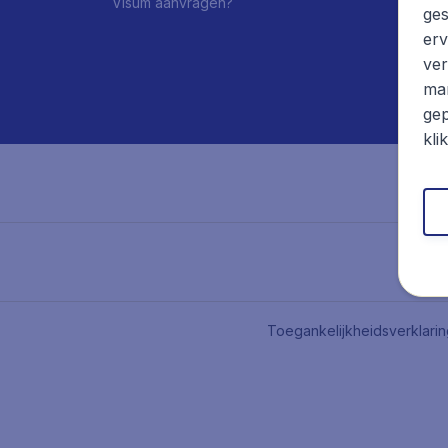
Visum aanvragen?
ges
erv
ver
mar
gep
kli
Toegankelijkheidsverklari