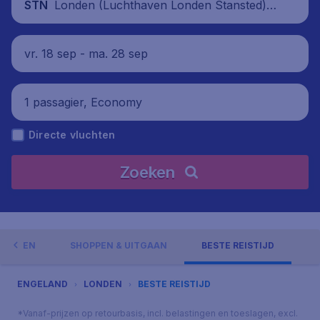
Londen (Luchthaven Londen Stansted),
STN
Verenigd Koninkrijk
vr. 18 sep - ma. 28 sep
1 passagier, Economy
Directe vluchten
Zoeken
GHEDEN
SHOPPEN & UITGAAN
BESTE REISTIJD
ENGELAND
LONDEN
BESTE REISTIJD
*Vanaf-prijzen op retourbasis, incl. belastingen en toeslagen, excl.