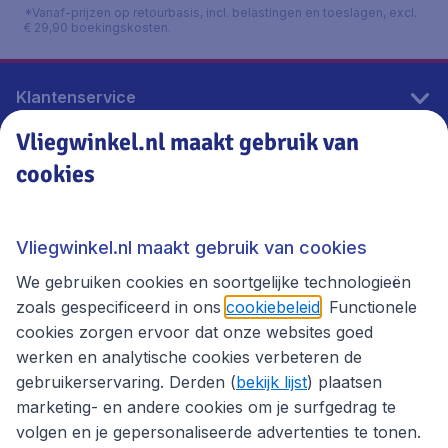
*Vanaf-prijzen op retourbasis, incl. belastingen en toeslagen, excl.
€ 29,90 boekingskosten.
Klantenservice
Vliegwinkel.nl maakt gebruik van
cookies
Vliegwinkel.nl
Thema's
Vliegwinkel.nl maakt gebruik van cookies
We gebruiken cookies en soortgelijke technologieën
zoals gespecificeerd in ons
cookiebeleid
. Functionele
cookies zorgen ervoor dat onze websites goed
werken en analytische cookies verbeteren de
gebruikerservaring. Derden (
bekijk lijst
) plaatsen
marketing- en andere cookies om je surfgedrag te
volgen en je gepersonaliseerde advertenties te tonen.