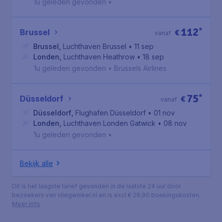
1u geleden gevonden
•
112
*
Brussel
€
vanaf
Brussel
,
Luchthaven Brussel
• 11 sep
Londen
,
Luchthaven Heathrow
• 18 sep
1u geleden gevonden
•
Brussels Airlines
75
*
Düsseldorf
€
vanaf
Düsseldorf
,
Flughafen Düsseldorf
• 01 nov
Londen
,
Luchthaven Londen Gatwick
• 08 nov
1u geleden gevonden
•
Bekijk alle
Dit is het laagste tarief gevonden in de laatste 24 uur door
bezoekers van vliegwinkel.nl en is excl € 29,90 boekingskosten.
Meer info