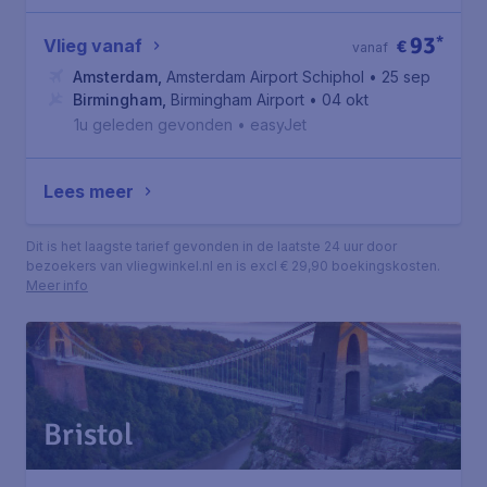
93
*
Vlieg vanaf
€
vanaf
Amsterdam
,
Amsterdam Airport Schiphol
• 25 sep
Birmingham
,
Birmingham Airport
• 04 okt
1u geleden gevonden
•
easyJet
Lees meer
Dit is het laagste tarief gevonden in de laatste 24 uur door
bezoekers van vliegwinkel.nl en is excl € 29,90 boekingskosten.
Meer info
Bristol