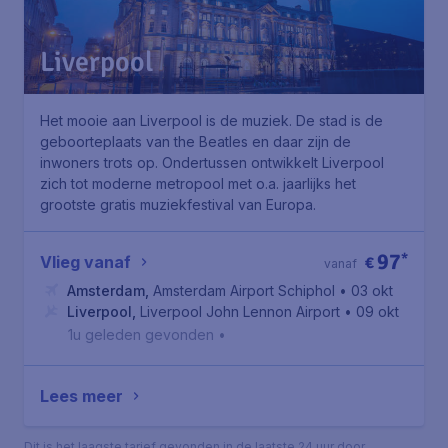
Liverpool
Het mooie aan Liverpool is de muziek. De stad is de
geboorteplaats van the Beatles en daar zijn de
inwoners trots op. Ondertussen ontwikkelt Liverpool
zich tot moderne metropool met o.a. jaarlijks het
grootste gratis muziekfestival van Europa.
97
*
Vlieg vanaf
€
vanaf
Amsterdam
,
Amsterdam Airport Schiphol
• 03 okt
Liverpool
,
Liverpool John Lennon Airport
• 09 okt
1u geleden gevonden
•
Lees meer
Dit is het laagste tarief gevonden in de laatste 24 uur door