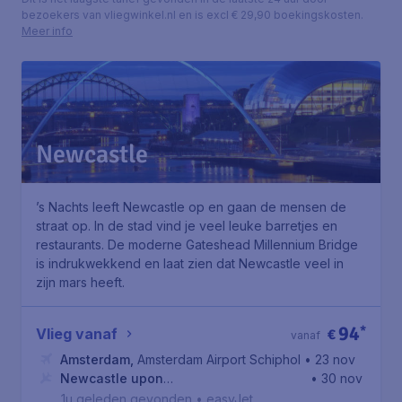
bezoekers van vliegwinkel.nl en is excl € 29,90 boekingskosten.
Meer info
Newcastle
’s Nachts leeft Newcastle op en gaan de mensen de
straat op. In de stad vind je veel leuke barretjes en
restaurants. De moderne
Gateshead Millennium Bridge
is indrukwekkend en laat zien dat Newcastle veel in
zijn mars heeft.
94
*
Vlieg vanaf
€
vanaf
Amsterdam
,
Amsterdam Airport Schiphol
• 23 nov
Newcastle upon
• 30 nov
Tyne
,
Newcastle Airport
1u geleden gevonden
•
easyJet