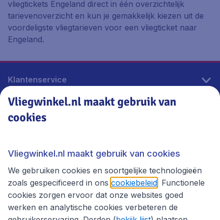
vliegtickets Engeland direct in één overzichtelijk
tarievenoverzicht en kun je gemakkelijk kiezen uit de
voordeligste vliegtarieven voor een vliegticket naar
Engeland.
Klantenservice
Vliegwinkel.nl maakt gebruik van
cookies
Vliegwinkel.nl
Thema's
Vliegwinkel.nl maakt gebruik van cookies
We gebruiken cookies en soortgelijke technologieën
zoals gespecificeerd in ons
cookiebeleid
. Functionele
cookies zorgen ervoor dat onze websites goed
werken en analytische cookies verbeteren de
gebruikerservaring. Derden (
bekijk lijst
) plaatsen