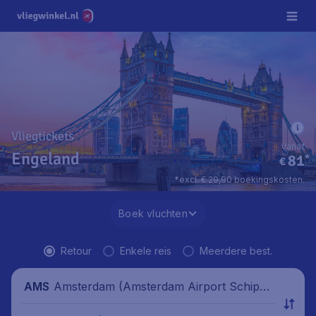
Vliegtickets
vanaf
Engeland
81
*
€
*excl. € 29,90 boekingskosten.
Boek vluchten
Retour
Enkele reis
Meerdere best.
Amsterdam (Amsterdam Airport Schipho
AMS
l), Nederland