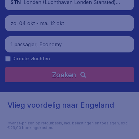
Londen (Luchthaven Londen Stansted),
STN
Verenigd Koninkrijk
zo. 04 okt - ma. 12 okt
1 passagier, Economy
Directe vluchten
Zoeken
Vlieg voordelig naar Engeland
*Vanaf-prijzen op retourbasis, incl. belastingen en toeslagen, excl.
€ 29,90 boekingskosten.