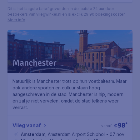
Dit is het laagste tarief gevonden in de laatste 24 uur door
bezoekers van vliegwinkel.nl en is excl € 29,90 boekingskosten.
Meer info
Manchester
Natuurlijk is Manchester trots op hun voetbalteam. Maar
ook andere sporten en cultuur staan hoog
aangeschreven in de stad. Manchester is hip, modern
en zal je niet vervelen, omdat de stad telkens weer
verrast.
98
*
Vlieg vanaf
€
vanaf
Amsterdam
,
Amsterdam Airport Schiphol
• 07 nov