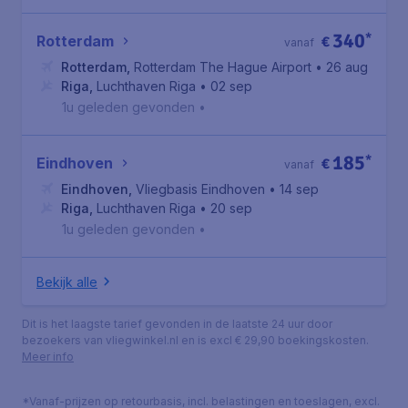
340
*
Rotterdam
€
vanaf
Rotterdam
,
Rotterdam The Hague Airport
• 26 aug
Riga
,
Luchthaven Riga
• 02 sep
1u geleden gevonden
•
185
*
Eindhoven
€
vanaf
Eindhoven
,
Vliegbasis Eindhoven
• 14 sep
Riga
,
Luchthaven Riga
• 20 sep
1u geleden gevonden
•
Bekijk alle
Dit is het laagste tarief gevonden in de laatste 24 uur door
bezoekers van vliegwinkel.nl en is excl € 29,90 boekingskosten.
Meer info
*Vanaf-prijzen op retourbasis, incl. belastingen en toeslagen, excl.