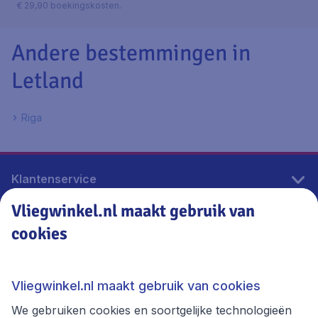
€ 29,90 boekingskosten.
Andere bestemmingen in
Letland
Riga
Klantenservice
Vliegwinkel.nl maakt gebruik van
cookies
Vliegwinkel.nl
Thema's
Vliegwinkel.nl maakt gebruik van cookies
We gebruiken cookies en soortgelijke technologieën