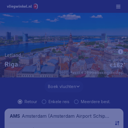
Letland
vanaf
Riga
162
*
€
*excl. € 29,90 boekingskosten.
Boek vluchten
Retour
Enkele reis
Meerdere best.
Amsterdam (Amsterdam Airport Schipho
AMS
l), Nederland