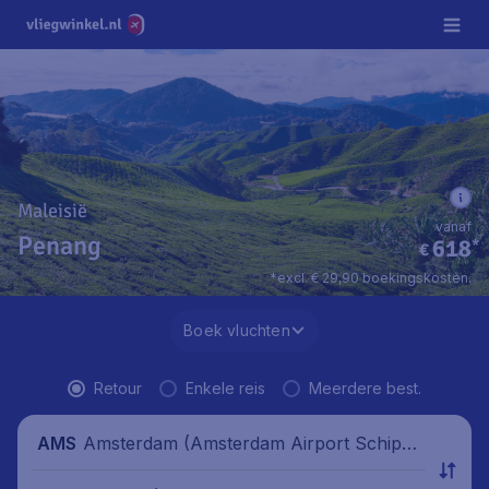
Maleisië
vanaf
Penang
618
*
€
*excl. € 29,90 boekingskosten.
Boek vluchten
Retour
Enkele reis
Meerdere best.
Amsterdam (Amsterdam Airport Schipho
AMS
l), Nederland