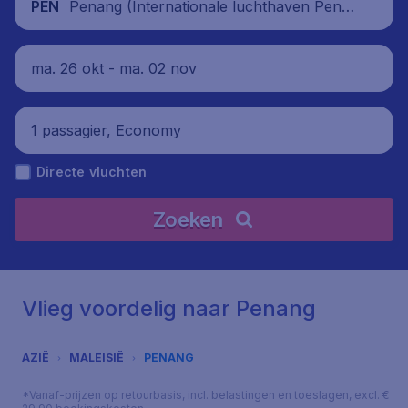
Penang (Internationale luchthaven Pena
PEN
ng), Maleisië
ma. 26 okt - ma. 02 nov
1 passagier, Economy
Directe vluchten
Zoeken
Vlieg voordelig naar Penang
AZIË
MALEISIË
PENANG
*Vanaf-prijzen op retourbasis, incl. belastingen en toeslagen, excl. €