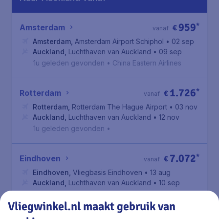
959
*
Amsterdam
€
vanaf
Amsterdam
,
Amsterdam Airport Schiphol
• 02 sep
Auckland
,
Luchthaven van Auckland
• 09 sep
1u geleden gevonden
•
China Eastern Airlines
1.726
*
Rotterdam
€
vanaf
Rotterdam
,
Rotterdam The Hague Airport
• 03 nov
Auckland
,
Luchthaven van Auckland
• 12 nov
1u geleden gevonden
•
7.072
*
Eindhoven
€
vanaf
Eindhoven
,
Vliegbasis Eindhoven
• 13 aug
Auckland
,
Luchthaven van Auckland
• 10 sep
1u geleden gevonden
•
Vliegwinkel.nl maakt gebruik van