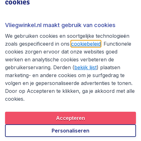
cookies
Bekijk alle
Dit is het laagste tarief gevonden in de laatste 24 uur door
bezoekers van vliegwinkel.nl en is excl € 29,90 boekingskosten.
Vliegwinkel.nl maakt gebruik van cookies
Meer info
We gebruiken cookies en soortgelijke technologieën
zoals gespecificeerd in ons
cookiebeleid
. Functionele
*Vanaf-prijzen op retourbasis, incl. belastingen en toeslagen, excl.
€ 29,90 boekingskosten.
cookies zorgen ervoor dat onze websites goed
werken en analytische cookies verbeteren de
Andere bestemmingen in
gebruikerservaring. Derden (
bekijk lijst
) plaatsen
marketing- en andere cookies om je surfgedrag te
Nieuw-Zeeland
volgen en je gepersonaliseerde advertenties te tonen.
Door op Accepteren te klikken, ga je akkoord met alle
Auckland
Christchurch
cookies.
Dunedin
Nelson
Accepteren
Queenstown
Wellington
Personaliseren