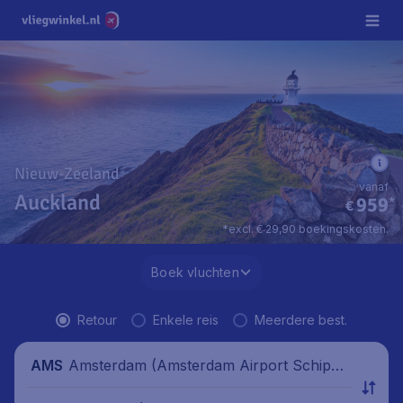
Nieuw-Zeeland
vanaf
Auckland
959
*
€
*excl. € 29,90 boekingskosten.
Boek vluchten
Retour
Enkele reis
Meerdere best.
Amsterdam (Amsterdam Airport Schipho
AMS
l), Nederland