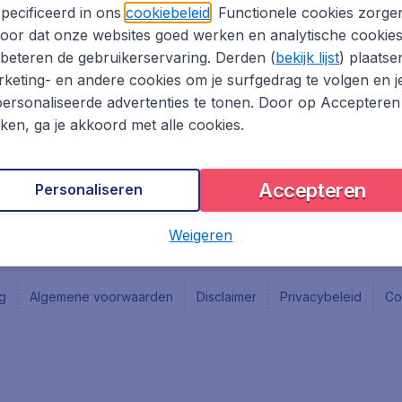
Vacatures
Fly-d
pecificeerd in ons
cookiebeleid
. Functionele cookies zorge
Reisgids
Last 
oor dat onze websites goed werken en analytische cookie
Rout
beteren de gebruikerservaring. Derden (
bekijk lijst
) plaatse
Vlieg
keting- en andere cookies om je surfgedrag te volgen en j
ersonaliseerde advertenties te tonen. Door op Accepteren
kken, ga je akkoord met alle cookies.
Accepteren
Personaliseren
Weigeren
ng
Algemene voorwaarden
Disclaimer
Privacybeleid
Co