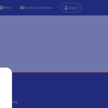
Help
Boeking beheren
Log in
ma's
ntrips
endje weg