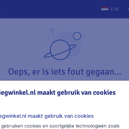
EUR
Oeps, er is iets fout gegaan...
iegwinkel.nl maakt gebruik van cookies
Vliegwinkel.nl
The
Over Vliegwinkel.nl
Stede
iegwinkel.nl maakt gebruik van cookies
Juridische informatie
Week
gebruiken cookies en soortgelijke technologieën zoals