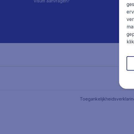
Visum aanvragen?
ges
erv
ver
mar
gep
kli
Toegankelijkheidsverklari