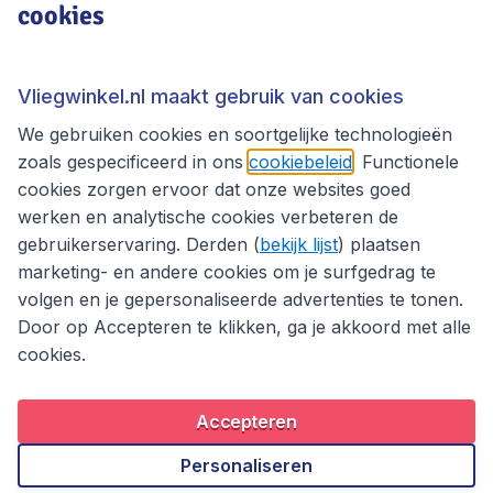
cookies
Bazel
Bern
Geneve
Lugano
Vliegwinkel.nl maakt gebruik van cookies
Zurich
We gebruiken cookies en soortgelijke technologieën
zoals gespecificeerd in ons
cookiebeleid
. Functionele
cookies zorgen ervoor dat onze websites goed
werken en analytische cookies verbeteren de
Klantenservice
gebruikerservaring. Derden (
bekijk lijst
) plaatsen
marketing- en andere cookies om je surfgedrag te
volgen en je gepersonaliseerde advertenties te tonen.
Vliegwinkel.nl
Door op Accepteren te klikken, ga je akkoord met alle
cookies.
Thema's
Accepteren
Personaliseren