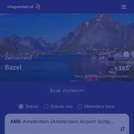
Zwitserland
vanaf
Bazel
165
*
€
*excl. € 29,90 boekingskosten.
Boek vluchten
Retour
Enkele reis
Meerdere best.
Amsterdam (Amsterdam Airport Schipho
AMS
l), Nederland