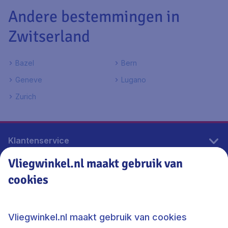
Andere bestemmingen in
Zwitserland
Bazel
Bern
Geneve
Lugano
Zurich
Klantenservice
Vliegwinkel.nl maakt gebruik van
cookies
Vliegwinkel.nl
Thema's
Vliegwinkel.nl maakt gebruik van cookies