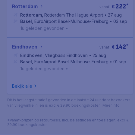
222
*
Rotterdam
€
vanaf
Rotterdam
,
Rotterdam The Hague Airport
• 27 aug
Basel
,
EuroAirport Basel-Mulhouse-Freiburg
• 03 sep
1u geleden gevonden
•
142
*
Eindhoven
€
vanaf
Eindhoven
,
Vliegbasis Eindhoven
• 25 aug
Basel
,
EuroAirport Basel-Mulhouse-Freiburg
• 01 sep
1u geleden gevonden
•
Bekijk alle
Dit is het laagste tarief gevonden in de laatste 24 uur door bezoekers
van vliegwinkel.nl en is excl € 29,90 boekingskosten.
Meer info
*Vanaf-prijzen op retourbasis, incl. belastingen en toeslagen, excl. €
29,90 boekingskosten.