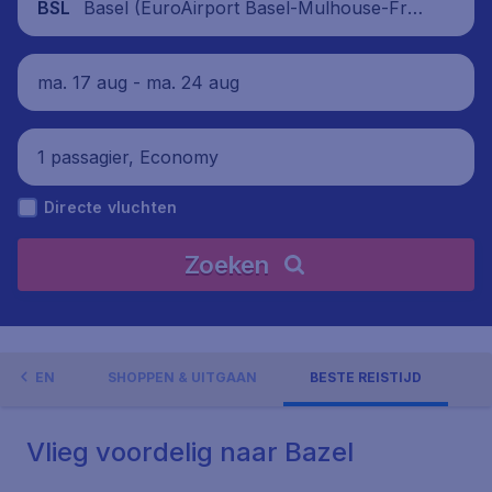
Basel (EuroAirport Basel-Mulhouse-Frei
BSL
burg), Zwitserland
ma. 17 aug - ma. 24 aug
1 passagier, Economy
Directe vluchten
Zoeken
GHEDEN
SHOPPEN & UITGAAN
BESTE REISTIJD
Vlieg voordelig naar Bazel