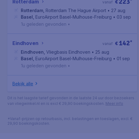
223
*
Rotterdam
€
vanaf
Rotterdam
,
Rotterdam The Hague Airport
• 27 aug
Basel
,
EuroAirport Basel-Mulhouse-Freiburg
• 03 sep
1u geleden gevonden
•
142
*
Eindhoven
€
vanaf
Eindhoven
,
Vliegbasis Eindhoven
• 25 aug
Basel
,
EuroAirport Basel-Mulhouse-Freiburg
• 01 sep
1u geleden gevonden
•
Bekijk alle
Dit is het laagste tarief gevonden in de laatste 24 uur door bezoekers
van vliegwinkel.nl en is excl € 29,90 boekingskosten.
Meer info
*Vanaf-prijzen op retourbasis, incl. belastingen en toeslagen, excl. €
29,90 boekingskosten.