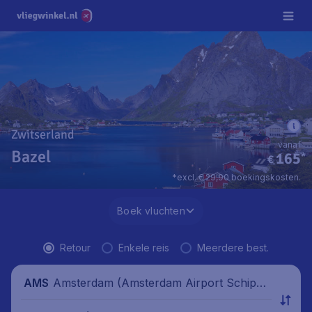
Zwitserland
vanaf
Bazel
165
*
€
*excl. € 29,90 boekingskosten.
Boek vluchten
Retour
Enkele reis
Meerdere best.
Amsterdam (Amsterdam Airport Schipho
AMS
l), Nederland