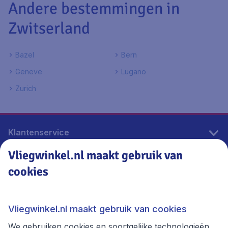
Andere bestemmingen in
Zwitserland
Bazel
Bern
Geneve
Lugano
Zurich
Klantenservice
Vliegwinkel.nl maakt gebruik van
cookies
Vliegwinkel.nl
Thema's
Vliegwinkel.nl maakt gebruik van cookies
We gebruiken cookies en soortgelijke technologieën