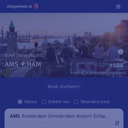
Boek jouw vlucht
vanaf
AMS ✈ HAM
188
*
€
*excl. € 29,90 boekingskosten.
Boek vluchten
Retour
Enkele reis
Meerdere best.
Amsterdam (Amsterdam Airport Schipho
AMS
l), Nederland