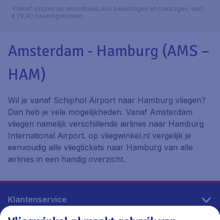
*Vanaf-prijzen op retourbasis, incl. belastingen en toeslagen, excl.
€ 29,90 boekingskosten.
Amsterdam - Hamburg (AMS –
HAM)
Wil je vanaf Schiphol Airport naar Hamburg vliegen?
Dan heb je vele mogelijkheden. Vanaf Amsterdam
vliegen namelijk verschillende airlines naar Hamburg
International Airport. op vliegwinkel.nl vergelijk je
eenvoudig alle vliegtickets naar Hamburg van alle
airlines in een handig overzicht.
Klantenservice