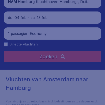
Hamburg (Luchthaven Hamburg), Duitsl
HAM
and
do. 04 feb - za. 13 feb
1 passagier, Economy
Directe vluchten
Zoeken
Vluchten van Amsterdam naar
Hamburg
*Vanaf-prijzen op retourbasis, incl. belastingen en toeslagen, excl.
€ 29,90 boekingskosten.