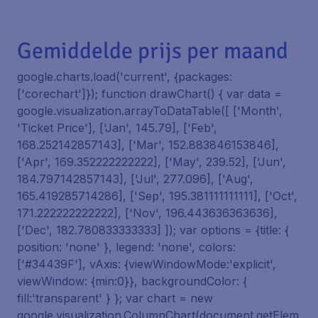
Gemiddelde prijs per maand
google.charts.load('current', {packages:
['corechart']}); function drawChart() { var data =
google.visualization.arrayToDataTable([ ['Month',
'Ticket Price'], ['Jan', 145.79], ['Feb',
168.252142857143], ['Mar', 152.883846153846],
['Apr', 169.352222222222], ['May', 239.52], ['Jun',
184.797142857143], ['Jul', 277.096], ['Aug',
165.419285714286], ['Sep', 195.381111111111], ['Oct',
171.222222222222], ['Nov', 196.443636363636],
['Dec', 182.780833333333] ]); var options = {title: {
position: 'none' }, legend: 'none', colors:
['#34439F'], vAxis: {viewWindowMode:'explicit',
viewWindow: {min:0}}, backgroundColor: {
fill:'transparent' } }; var chart = new
google.visualization.ColumnChart(document.getElem