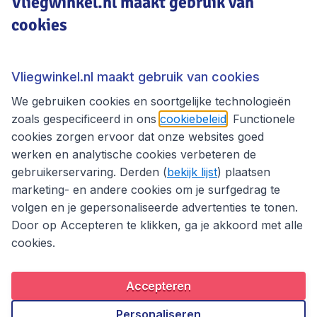
Vliegwinkel.nl maakt gebruik van
cookies
Vliegwinkel.nl
Thema's
Vliegwinkel.nl maakt gebruik van cookies
We gebruiken cookies en soortgelijke technologieën
zoals gespecificeerd in ons
cookiebeleid
. Functionele
cookies zorgen ervoor dat onze websites goed
werken en analytische cookies verbeteren de
gebruikerservaring. Derden (
bekijk lijst
) plaatsen
marketing- en andere cookies om je surfgedrag te
volgen en je gepersonaliseerde advertenties te tonen.
Door op Accepteren te klikken, ga je akkoord met alle
cookies.
Toegankelijkheidsverklaring
Algemene voorwaarden
Disclaimer
Privacybeleid
Cookies
Accepteren
Copyright © 2026
Personaliseren