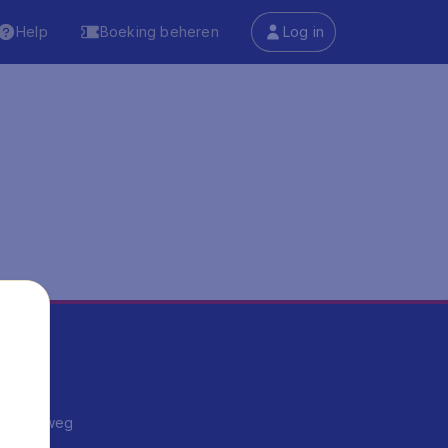
Help
Boeking beheren
Log in
ma's
ntrips
endje weg