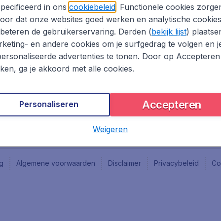
Vacatures
Fly-d
pecificeerd in ons
cookiebeleid
. Functionele cookies zorge
Reisgids
Last 
oor dat onze websites goed werken en analytische cookie
Rout
beteren de gebruikerservaring. Derden (
bekijk lijst
) plaatse
Vlieg
keting- en andere cookies om je surfgedrag te volgen en j
ersonaliseerde advertenties te tonen. Door op Accepteren
kken, ga je akkoord met alle cookies.
Accepteren
Personaliseren
Weigeren
ng
Algemene voorwaarden
Disclaimer
Privacybeleid
Co