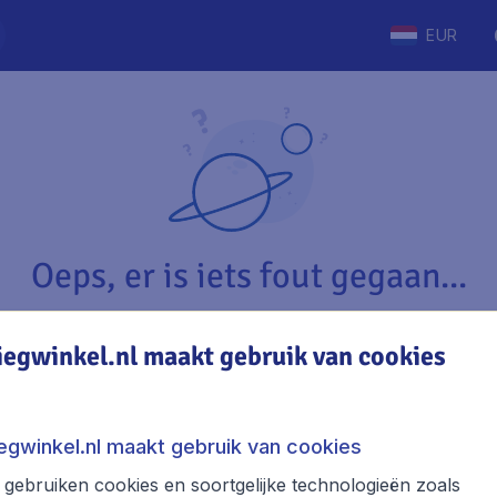
EUR
Oeps, er is iets fout gegaan...
iegwinkel.nl maakt gebruik van cookies
Vliegwinkel.nl
The
Over Vliegwinkel.nl
Stede
iegwinkel.nl maakt gebruik van cookies
Juridische informatie
Week
gebruiken cookies en soortgelijke technologieën zoals