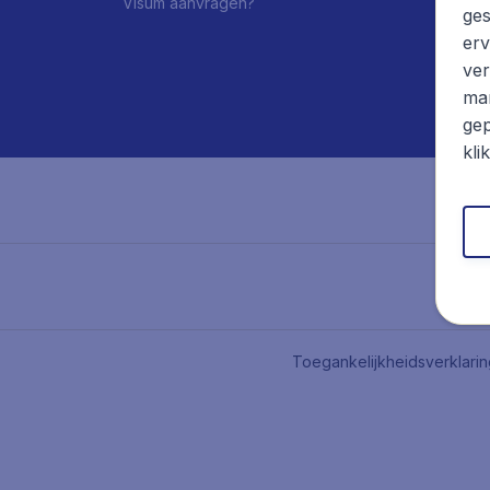
Visum aanvragen?
ges
erv
ver
mar
gep
kli
Toegankelijkheidsverklari