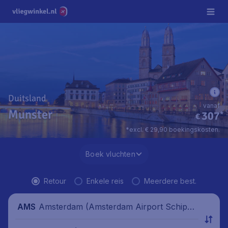
Duitsland
vanaf
Munster
307
*
€
*excl. € 29,90 boekingskosten.
Boek vluchten
Retour
Enkele reis
Meerdere best.
Amsterdam (Amsterdam Airport Schipho
AMS
l), Nederland