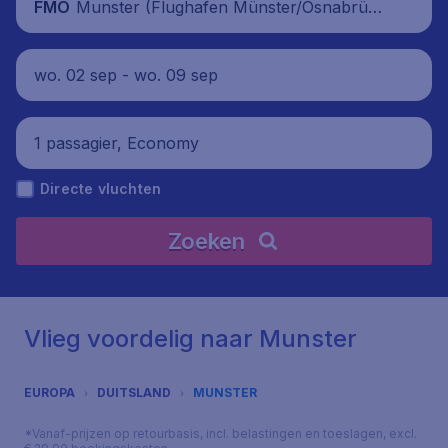
Munster (Flughafen Münster/Osnabrüc
FMO
k), Duitsland
wo. 02 sep - wo. 09 sep
1 passagier, Economy
Directe vluchten
Zoeken
Vlieg voordelig naar Munster
EUROPA
DUITSLAND
MUNSTER
*Vanaf-prijzen op retourbasis, incl. belastingen en toeslagen, excl.