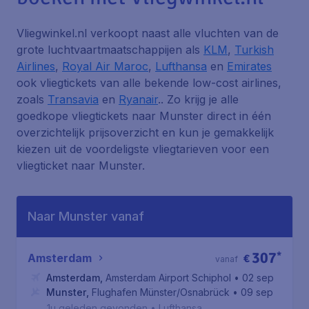
Vliegwinkel.nl verkoopt naast alle vluchten van de
grote luchtvaartmaatschappijen als
KLM
,
Turkish
Airlines
,
Royal Air Maroc
,
Lufthansa
en
Emirates
ook vliegtickets van alle bekende low-cost airlines,
zoals
Transavia
en
Ryanair
.. Zo krijg je alle
goedkope vliegtickets naar Munster direct in één
overzichtelijk prijsoverzicht en kun je gemakkelijk
kiezen uit de voordeligste vliegtarieven voor een
vliegticket naar Munster.
Naar Munster vanaf
307
*
Amsterdam
€
vanaf
Amsterdam
,
Amsterdam Airport Schiphol
• 02 sep
Munster
,
Flughafen Münster/Osnabrück
• 09 sep
1u geleden gevonden
•
Lufthansa