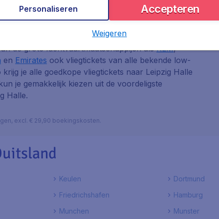
Accepteren
Personaliseren
Weigeren
 van de grote luchtvaartmaatschappijen als
KLM
,
a
en
Emirates
ook vliegtickets van alle bekende low-
o krijg je alle goedkope vliegtickets naar Leipzig Halle
 kun je gemakkelijk kiezen uit de voordeligste
g Halle.
lagen, excl. € 29,90 boekingskosten.
uitsland
Keulen
Dortmund
Friedrichshafen
Hamburg
Munchen
Munster