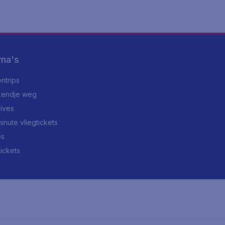
ma's
ntrips
endje weg
rives
minute vliegtickets
es
tickets