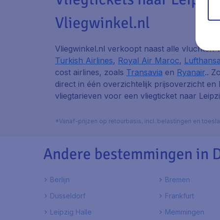
Vliegwinkel.nl
Vliegwinkel.nl verkoopt naast alle vluchten
Turkish Airlines
,
Royal Air Maroc
,
Lufthans
cost airlines, zoals
Transavia
en
Ryanair
.. Z
direct in één overzichtelijk prijsoverzicht en
vliegtarieven voor een vliegticket naar Leipzi
*Vanaf-prijzen op retourbasis, incl. belastingen en toes
Andere bestemmingen in D
Berlijn
Bremen
Dusseldorf
Frankfurt
Leipzig Halle
Memmingen