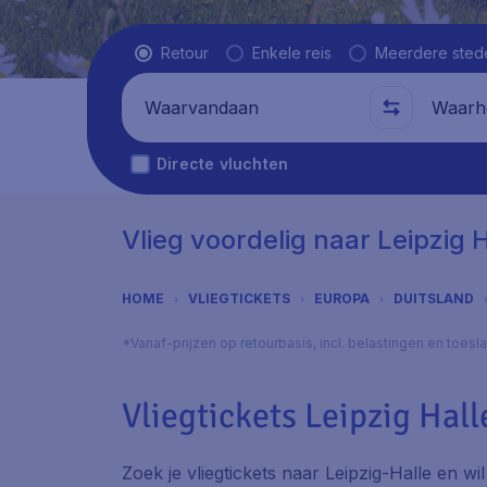
Vluchttype
Retour
Enkele reis
Meerdere sted
Waarvandaan
Waarhe
Directe vluchten
Vlieg voordelig naar Leipzig H
HOME
VLIEGTICKETS
EUROPA
DUITSLAND
*Vanaf-prijzen op retourbasis, incl. belastingen en toes
Vliegtickets Leipzig Hall
Zoek je vliegtickets naar Leipzig-Halle en wi