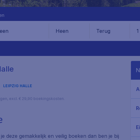
en
Heen
Terug
1
en
alle
N
LEIPZIG HALLE
A
lagen, excl. € 29,90 boekingskosten.
R
e
E
l je deze gemakkelijk en veilig boeken dan ben je bij