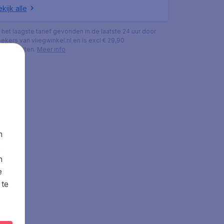
kijk alle
s het laagste tarief gevonden in de laatste 24 uur door
ekers van vliegwinkel.nl en is excl € 29,90
ingskosten.
Meer info
n
s
n
e
 te