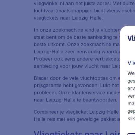
vliegwinkel.nl aan het juiste adres. Met dui
luchtvaartmaatschappijen biedt vliegwinkel
vliegtickets naar Leipzig-Halle.
In onze zoekmachine vind je vluchten bij all
Vl
staat bent om de beste aanbieding te vinden 
beste uitkomt. Onze zoekmachine maakt het 
Leipzig-Halle zeer eenvoudig waardoor je gem
Probeer ook eens andere vertrekdata en luc
Vl
aanbieding voor jouw vlucht naar Leipzig-Ha
We 
Blader door de vele vluchtopties om er zeker
ges
prijsgarantie hebt gevonden. Lukt het je ni
erv
probleem. Onze klantenservice medewerkers
ver
naar Leipzig-Halle te beantwoorden.
mar
gep
Combineer je vliegticket Leipzig-Halle met e
kli
Halle reis met een geweldige pakket aanbied
Vliegtickets naar Leipzi