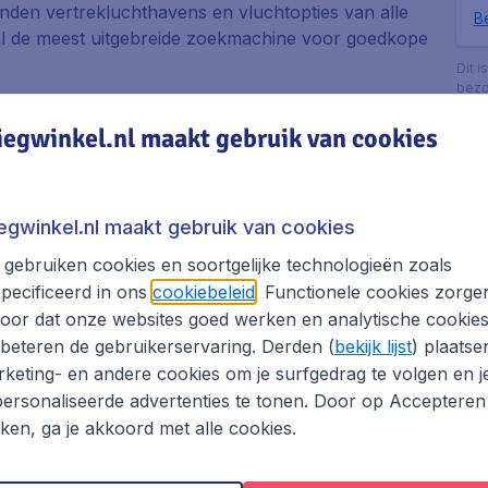
zenden vertrekluchthavens en vluchtopties van alle
Be
.nl de meest uitgebreide zoekmachine voor goedkope
Dit i
bezo
e luchtvaartmaatschappijen. Dit betekent dat je in
boek
iegwinkel.nl maakt gebruik van cookies
met vertrek op een reisdatum en tijd die jou het
zoeken en vergelijken van vliegtickets naar
akkelijk de perfecte vliegticket aanbieding vindt.
hthavens en wie weet vind je een nog betere
iegwinkel.nl maakt gebruik van cookies
lle.
gebruiken cookies en soortgelijke technologieën zoals
 van te zijn dat je de vlucht met de beste
pecificeerd in ons
cookiebeleid
. Functionele cookies zorge
et om jouw boeking online te voltooien? Geen
oor dat onze websites goed werken en analytische cookie
 staan voor je klaar om vragen over jouw boeking
beteren de gebruikerservaring. Derden (
bekijk lijst
) plaatse
keting- en andere cookies om je surfgedrag te volgen en j
ersonaliseerde advertenties te tonen. Door op Accepteren
en hotel en/of huurauto en bespaar op je Leipzig-
kken, ga je akkoord met alle cookies.
ing.
g Halle boeken met