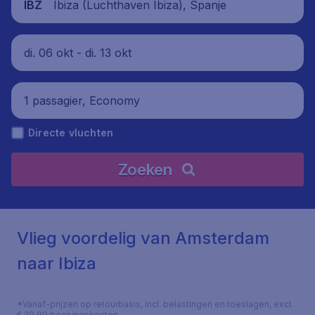
Ibiza (Luchthaven Ibiza), Spanje
IBZ
di. 06 okt - di. 13 okt
1 passagier, Economy
Directe vluchten
Zoeken
Vlieg voordelig van Amsterdam
naar Ibiza
*Vanaf-prijzen op retourbasis, incl. belastingen en toeslagen, excl.
€ 29,90 boekingskosten.