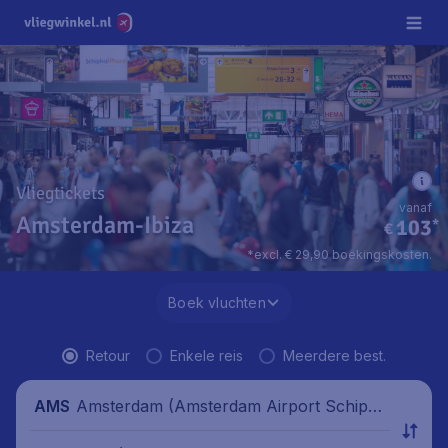
Vliegtickets
vanaf
Amsterdam-Ibiza
103
*
€
*excl. € 29,90 boekingskosten.
Boek vluchten
Retour
Enkele reis
Meerdere best.
Amsterdam (Amsterdam Airport Schipho
AMS
l), Nederland