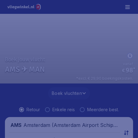
Boek jouw vlucht
vanaf
AMS ✈ MAN
98
*
€
*excl. € 29,90 boekingskosten.
Boek vluchten
Retour
Enkele reis
Meerdere best.
Amsterdam (Amsterdam Airport Schipho
AMS
l), Nederland