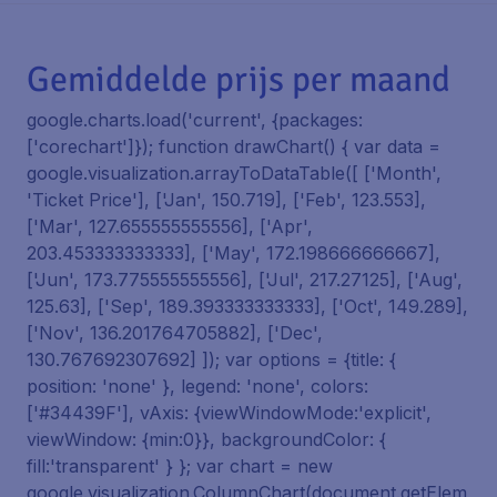
Gemiddelde prijs per maand
google.charts.load('current', {packages:
['corechart']}); function drawChart() { var data =
google.visualization.arrayToDataTable([ ['Month',
'Ticket Price'], ['Jan', 150.719], ['Feb', 123.553],
['Mar', 127.655555555556], ['Apr',
203.453333333333], ['May', 172.198666666667],
['Jun', 173.775555555556], ['Jul', 217.27125], ['Aug',
125.63], ['Sep', 189.393333333333], ['Oct', 149.289],
['Nov', 136.201764705882], ['Dec',
130.767692307692] ]); var options = {title: {
position: 'none' }, legend: 'none', colors:
['#34439F'], vAxis: {viewWindowMode:'explicit',
viewWindow: {min:0}}, backgroundColor: {
fill:'transparent' } }; var chart = new
google.visualization.ColumnChart(document.getElem