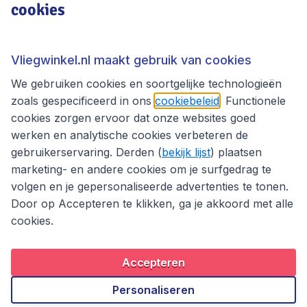
cookies
Vliegwinkel.nl
Thema's
Vliegwinkel.nl maakt gebruik van cookies
We gebruiken cookies en soortgelijke technologieën
zoals gespecificeerd in ons
cookiebeleid
. Functionele
cookies zorgen ervoor dat onze websites goed
werken en analytische cookies verbeteren de
gebruikerservaring. Derden (
bekijk lijst
) plaatsen
marketing- en andere cookies om je surfgedrag te
volgen en je gepersonaliseerde advertenties te tonen.
Door op Accepteren te klikken, ga je akkoord met alle
cookies.
Toegankelijkheidsverklaring
Algemene voorwaarden
Disclaimer
Privacybeleid
Cookies
Accepteren
Copyright © 2026
Personaliseren