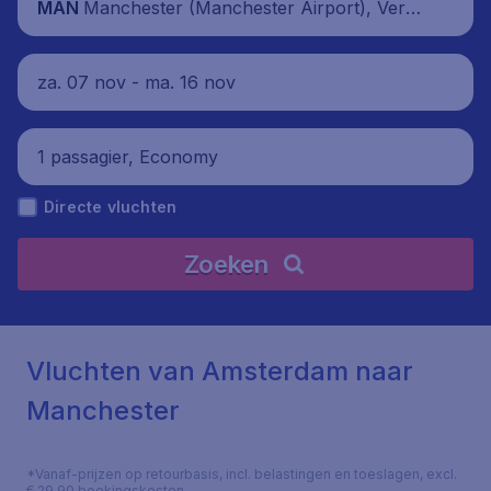
Manchester (Manchester Airport), Veren
MAN
igd Koninkrijk
za. 07 nov - ma. 16 nov
1 passagier, Economy
Directe vluchten
Zoeken
Vluchten van Amsterdam naar
Manchester
*Vanaf-prijzen op retourbasis, incl. belastingen en toeslagen, excl.
€ 29,90 boekingskosten.