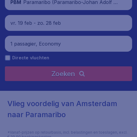
Paramaribo (Paramaribo-Johan Adolf P
PBM
engel Luchthaven), Suriname
vr. 19 feb - zo. 28 feb
1 passagier, Economy
Directe vluchten
Zoeken
Vlieg voordelig van Amsterdam
naar Paramaribo
*Vanaf-prijzen op retourbasis, incl. belastingen en toeslagen, excl.
€ 29,90 boekingskosten.