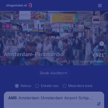
Vliegtickets
vanaf
Amsterdam-Paramaribo
921
*
€
*excl. € 29,90 boekingskosten.
Boek vluchten
Retour
Enkele reis
Meerdere best.
Amsterdam (Amsterdam Airport Schipho
AMS
l), Nederland