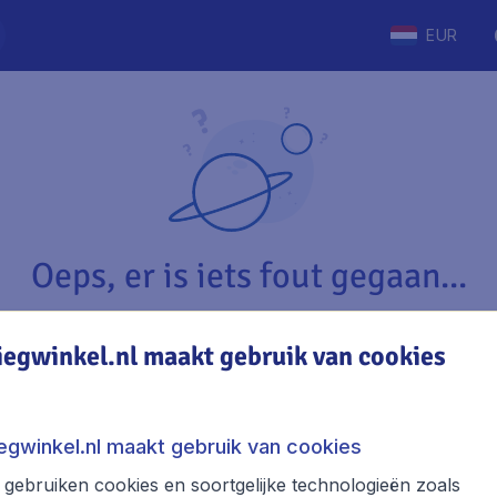
EUR
Oeps, er is iets fout gegaan...
iegwinkel.nl maakt gebruik van cookies
Vliegwinkel.nl
The
Over Vliegwinkel.nl
Stede
iegwinkel.nl maakt gebruik van cookies
Juridische informatie
Week
gebruiken cookies en soortgelijke technologieën zoals