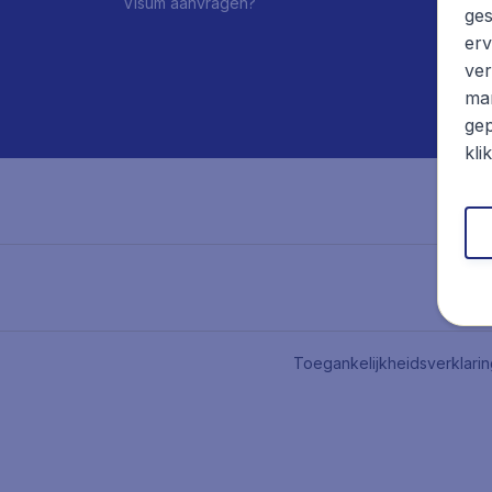
Visum aanvragen?
ges
erv
ver
mar
gep
kli
Toegankelijkheidsverklari