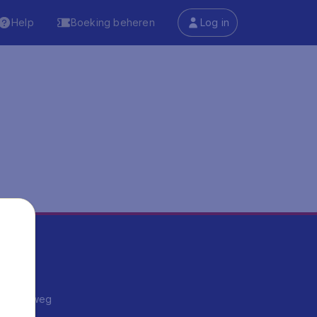
Help
Boeking beheren
Log in
ma's
ntrips
endje weg