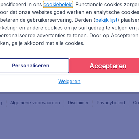
Vacatures
Fly-d
pecificeerd in ons
cookiebeleid
. Functionele cookies zorge
Reisgids
Last 
oor dat onze websites goed werken en analytische cookie
Rout
beteren de gebruikerservaring. Derden (
bekijk lijst
) plaatse
Vlieg
keting- en andere cookies om je surfgedrag te volgen en j
ersonaliseerde advertenties te tonen. Door op Accepteren
kken, ga je akkoord met alle cookies.
Accepteren
Personaliseren
Weigeren
ng
Algemene voorwaarden
Disclaimer
Privacybeleid
Co