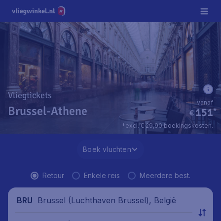
Vliegtickets
vanaf
Brussel-Athene
151
*
€
*excl. € 29,90 boekingskosten.
Boek vluchten
Retour
Enkele reis
Meerdere best.
Brussel (Luchthaven Brussel), België
BRU