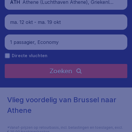
Athene (Luchthaven Athene), Griekenlan
ATH
d
ma. 12 okt - ma. 19 okt
1 passagier, Economy
Directe vluchten
Zoeken
Vlieg voordelig van Brussel naar
Athene
*Vanaf-prijzen op retourbasis, incl. belastingen en toeslagen, excl.
€ 29,90 boekingskosten.